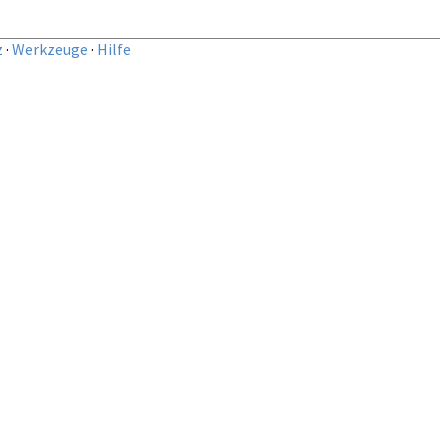
z
·
Werkzeuge
·
Hilfe