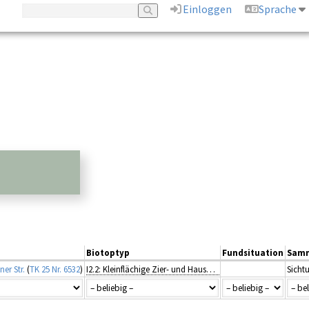
Einloggen
Sprache
Biotoptyp
Fundsituation
Sam
er Str.
(
TK 25 Nr. 6532
)
I2.2: Kleinflächige Zier- und Hausgärten
Sicht