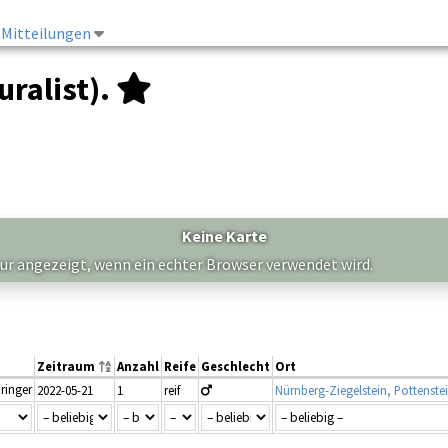
Mitteilungen
uralist).
Keine Karte
nur angezeigt, wenn ein echter Browser verwendet wird.
Zeitraum
Anzahl
Reife
Geschlecht
Ort
ringer
2022-05-21
1
reif
Nürnberg-Ziegelstein, Pottenstein