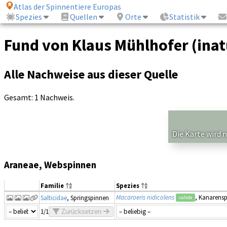
Atlas der Spinnentiere Europas
Spezies
Quellen
Orte
Statistik
Fund von Klaus Mühlhofer (inat
Alle Nachweise aus dieser Quelle
Gesamt: 1 Nachweis.
Die Karte wird 
Araneae, Webspinnen
Familie
Spezies
Macaroeris nidicolens
, Kanarensp
Salticidae
, Springspinnen
valide
1/1
Zurücksetzen