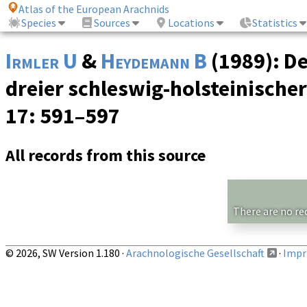
Atlas of the European Arachnids
Species
Sources
Locations
Statistics
Irmler U
&
Heydemann B
(1989): D
dreier schleswig-holsteinische
17
: 591–597
All records from this source
There are no re
© 2026, SW Version 1.180 ·
Arachnologische Gesellschaft
·
Impri