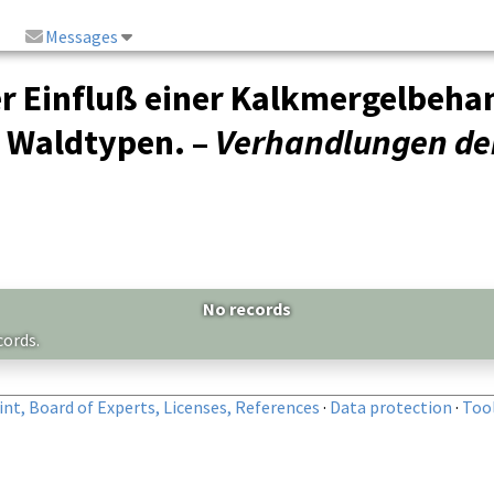
Messages
er Einfluß einer Kalkmergelbeha
r Waldtypen. –
Verhandlungen der
No records
cords.
nt, Board of Experts, Licenses, References
·
Data protection
·
Too