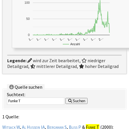
100
50
0
1…
1…
1…
2…
1…
1…
1…
1…
1…
1…
Anzahl
Legende:
wird zur Zeit bearbeitet,
niedriger
Detailgrad,
mittlerer Detailgrad,
hoher Detailgrad
Quelle suchen
Suchtext:
Suchen
1 Quelle:
Witsack W
,
Al Hussein IA
,
Bergmann S
,
Bliss P
&
Funke T
(2000):