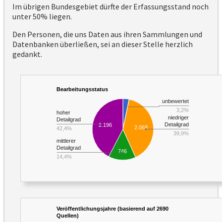
Im übrigen Bundesgebiet dürfte der Erfassungsstand noch
unter 50% liegen.
Den Personen, die uns Daten aus ihren Sammlungen und
Datenbanken überließen, sei an dieser Stelle herzlich
gedankt.
Bearbeitungsstatus
unbewertet
3,2%
hoher
niedriger
Detailgrad
Detailgrad
2.196
2.068
42,4%
39,9%
mittlerer
Detailgrad
746
14,4%
Veröffentlichungsjahre (basierend auf 2690
Quellen)