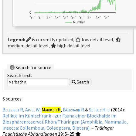
0
1…
1…
1…
2…
1…
1…
1…
1…
1…
1…
Number
Legend:
is currently updated,
low detail level,
medium detail level,
high detail level
Search for source
Search text:
Search
6 sources:
Bellstedt R
,
Apfel W
,
Marbach K
,
Bährmann R
&
Schulz H-J
(2014):
Relikte im Kühlschrank - zur Fauna einer Blockhalde im
Biosphärenreservat Rhön/Thüringen (Amphibia, Mammalia,
Insecta: Collembola, Coleoptera, Diptera).
–
Thüringer
Faunistische Abhandlungen
19
: 5–25