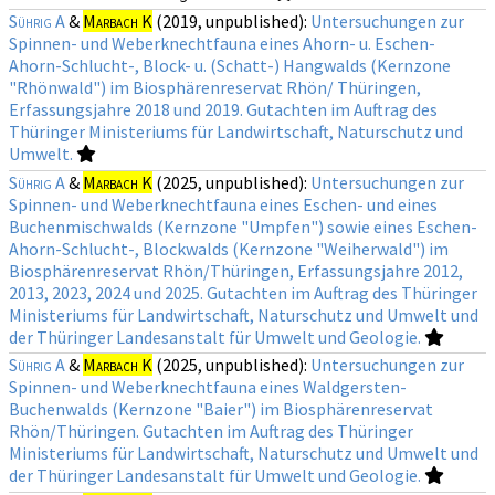
Sührig A
&
Marbach K
(2019, unpublished):
Untersuchungen zur
Spinnen- und Weberknechtfauna eines Ahorn- u. Eschen-
Ahorn-Schlucht-, Block- u. (Schatt-) Hangwalds (Kernzone
"Rhönwald") im Biosphärenreservat Rhön/ Thüringen,
Erfassungsjahre 2018 und 2019. Gutachten im Auftrag des
Thüringer Ministeriums für Landwirtschaft, Naturschutz und
Umwelt.
Sührig A
&
Marbach K
(2025, unpublished):
Untersuchungen zur
Spinnen- und Weberknechtfauna eines Eschen- und eines
Buchenmischwalds (Kernzone "Umpfen") sowie eines Eschen-
Ahorn-Schlucht-, Blockwalds (Kernzone "Weiherwald") im
Biosphärenreservat Rhön/Thüringen, Erfassungsjahre 2012,
2013, 2023, 2024 und 2025. Gutachten im Auftrag des Thüringer
Ministeriums für Landwirtschaft, Naturschutz und Umwelt und
der Thüringer Landesanstalt für Umwelt und Geologie.
Sührig A
&
Marbach K
(2025, unpublished):
Untersuchungen zur
Spinnen- und Weberknechtfauna eines Waldgersten-
Buchenwalds (Kernzone "Baier") im Biosphärenreservat
Rhön/Thüringen. Gutachten im Auftrag des Thüringer
Ministeriums für Landwirtschaft, Naturschutz und Umwelt und
der Thüringer Landesanstalt für Umwelt und Geologie.