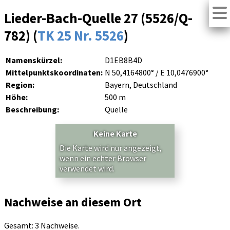
Lieder-Bach-Quelle 27 (5526/Q-
782) (
TK 25 Nr. 5526
)
Namenskürzel:
D1EB8B4D
Mittelpunktskoordinaten:
N 50,4164800° / E 10,0476900°
Region:
Bayern, Deutschland
Höhe:
500 m
Beschreibung:
Quelle
Keine Karte
Die Karte wird nur angezeigt,
wenn ein echter Browser
verwendet wird.
Nachweise an diesem Ort
Gesamt: 3 Nachweise.