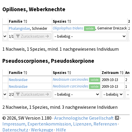
Opiliones, Weberknechte
Familie
Spezies
Z
Oligolophus tridens
, Gemeiner Dreizack
Phalangiidae
, Schneider
20
valide
1/1
Zurücksetzen
1 Nachweis, 1 Spezies, mind. 1 nachgewiesenes Individuum
Pseudoscorpiones, Pseudoskorpione
Familie
Spezies
Zeitraum
Anz
Neobisium carcinoides
Neobisiidae
2009-10-13
2
valide
Neobisium carcinoides
Neobisiidae
2009-10-13
1
valide
2/2
Zurücksetzen
2 Nachweise, 1 Spezies, mind. 3 nachgewiesene Individuen
© 2026, SW Version 1.180 ·
Arachnologische Gesellschaft
·
Impressum, Expertenkommission, Lizenzen, Referenzen
·
Datenschutz
·
Werkzeuge
·
Hilfe