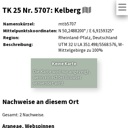
TK 25 Nr. 5707: Kelberg
Namenskürzel:
mtb5707
Mittelpunktskoordinaten:
N 50,2488200° / E 6,9159325°
Region:
Rheinland-Pfalz, Deutschland
Beschreibung:
UTM 32 U LA 351.498/5568.576, W-
Mittelgebirge zu 100%
Keine Karte
Die Karte wird nur angezeigt,
wenn ein echter Browser
verwendet wird.
Nachweise an diesem Ort
Gesamt: 2 Nachweise.
Araneae, Webspinnen