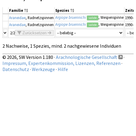
Familie
Spezies
Zeit
Argiope bruennichi
, Wespenspinne
Araneidae
, Radnetzspinnen
1990–1
valide
Argiope bruennichi
, Wespenspinne
Araneidae
, Radnetzspinnen
1990–1
valide
2/2
Zurücksetzen
2 Nachweise, 1 Spezies, mind. 2 nachgewiesene Individuen
© 2026, SW Version 1.180 ·
Arachnologische Gesellschaft
·
Impressum, Expertenkommission, Lizenzen, Referenzen
·
Datenschutz
·
Werkzeuge
·
Hilfe