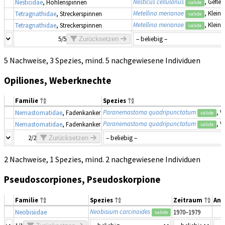
Nesticus cellulanus
, Gefle
Nesticidae
, Höhlenspinnen
valide
Metellina merianae
, Klein
Tetragnathidae
, Streckerspinnen
valide
Metellina merianae
, Klein
Tetragnathidae
, Streckerspinnen
valide
5/5
Zurücksetzen
5 Nachweise, 3 Spezies, mind. 5 nachgewiesene Individuen
Opiliones, Weberknechte
Familie
Spezies
Paranemastoma quadripunctatum
, V
Nemastomatidae
, Fadenkanker
valide
Paranemastoma quadripunctatum
, V
Nemastomatidae
, Fadenkanker
valide
2/2
Zurücksetzen
2 Nachweise, 1 Spezies, mind. 2 nachgewiesene Individuen
Pseudoscorpiones, Pseudoskorpione
Familie
Spezies
Zeitraum
Anz
Neobisium carcinoides
Neobisiidae
1970–1979
valide