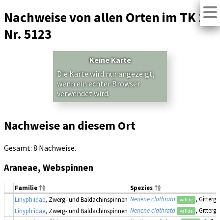
Nachweise von allen Orten im TK 25
Nr. 5123
Keine Karte
Die Karte wird nur angezeigt,
wenn ein echter Browser
verwendet wird.
Nachweise an diesem Ort
Gesamt: 8 Nachweise.
Araneae, Webspinnen
Familie
Spezies
Neriene clathrata
, Gitterg
Linyphiidae
, Zwerg- und Baldachinspinnen
valide
Neriene clathrata
, Gitterg
Linyphiidae
, Zwerg- und Baldachinspinnen
valide