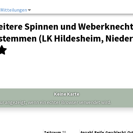
Mitteilungen
Weitere Spinnen und Weberknecht
stemmen (LK Hildesheim, Nieders
Keine Karte
nur angezeigt, wenn ein echter Browser verwendet wird.
Zeitraum
Anzahl
Reife
Geschlecht
Or