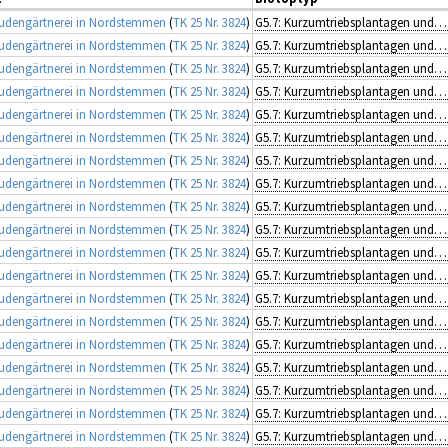
udengärtnerei in Nordstemmen
(
TK 25 Nr. 3824
)
G5.7: Kurzumtriebsplantagen und Baumschulen
udengärtnerei in Nordstemmen
(
TK 25 Nr. 3824
)
G5.7: Kurzumtriebsplantagen und Baumschulen
udengärtnerei in Nordstemmen
(
TK 25 Nr. 3824
)
G5.7: Kurzumtriebsplantagen und Baumschulen
udengärtnerei in Nordstemmen
(
TK 25 Nr. 3824
)
G5.7: Kurzumtriebsplantagen und Baumschulen
udengärtnerei in Nordstemmen
(
TK 25 Nr. 3824
)
G5.7: Kurzumtriebsplantagen und Baumschulen
udengärtnerei in Nordstemmen
(
TK 25 Nr. 3824
)
G5.7: Kurzumtriebsplantagen und Baumschulen
udengärtnerei in Nordstemmen
(
TK 25 Nr. 3824
)
G5.7: Kurzumtriebsplantagen und Baumschulen
udengärtnerei in Nordstemmen
(
TK 25 Nr. 3824
)
G5.7: Kurzumtriebsplantagen und Baumschulen
udengärtnerei in Nordstemmen
(
TK 25 Nr. 3824
)
G5.7: Kurzumtriebsplantagen und Baumschulen
udengärtnerei in Nordstemmen
(
TK 25 Nr. 3824
)
G5.7: Kurzumtriebsplantagen und Baumschulen
udengärtnerei in Nordstemmen
(
TK 25 Nr. 3824
)
G5.7: Kurzumtriebsplantagen und Baumschulen
udengärtnerei in Nordstemmen
(
TK 25 Nr. 3824
)
G5.7: Kurzumtriebsplantagen und Baumschulen
udengärtnerei in Nordstemmen
(
TK 25 Nr. 3824
)
G5.7: Kurzumtriebsplantagen und Baumschulen
udengärtnerei in Nordstemmen
(
TK 25 Nr. 3824
)
G5.7: Kurzumtriebsplantagen und Baumschulen
udengärtnerei in Nordstemmen
(
TK 25 Nr. 3824
)
G5.7: Kurzumtriebsplantagen und Baumschulen
udengärtnerei in Nordstemmen
(
TK 25 Nr. 3824
)
G5.7: Kurzumtriebsplantagen und Baumschulen
udengärtnerei in Nordstemmen
(
TK 25 Nr. 3824
)
G5.7: Kurzumtriebsplantagen und Baumschulen
udengärtnerei in Nordstemmen
(
TK 25 Nr. 3824
)
G5.7: Kurzumtriebsplantagen und Baumschulen
udengärtnerei in Nordstemmen
(
TK 25 Nr. 3824
)
G5.7: Kurzumtriebsplantagen und Baumschulen