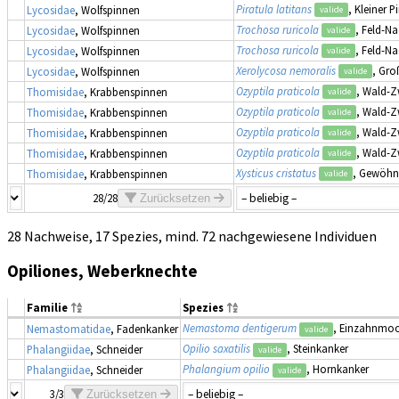
Piratula latitans
, Kleiner Pi
Lycosidae
, Wolfspinnen
valide
Trochosa ruricola
, Feld-N
Lycosidae
, Wolfspinnen
valide
Trochosa ruricola
, Feld-N
Lycosidae
, Wolfspinnen
valide
Xerolycosa nemoralis
, Gro
Lycosidae
, Wolfspinnen
valide
Ozyptila praticola
, Wald-
Thomisidae
, Krabbenspinnen
valide
Ozyptila praticola
, Wald-
Thomisidae
, Krabbenspinnen
valide
Ozyptila praticola
, Wald-
Thomisidae
, Krabbenspinnen
valide
Ozyptila praticola
, Wald-
Thomisidae
, Krabbenspinnen
valide
Xysticus cristatus
, Gewöhn
Thomisidae
, Krabbenspinnen
valide
28/28
Zurücksetzen
28 Nachweise, 17 Spezies, mind. 72 nachgewiesene Individuen
Opiliones, Weberknechte
Familie
Spezies
Nemastoma dentigerum
, Einzahnmo
Nemastomatidae
, Fadenkanker
valide
Opilio saxatilis
, Steinkanker
Phalangiidae
, Schneider
valide
Phalangium opilio
, Hornkanker
Phalangiidae
, Schneider
valide
3/3
Zurücksetzen