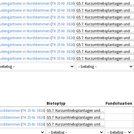
udengärtnerei in Nordstemmen
(
TK 25 Nr. 3824
)
G5.7: Kurzumtriebsplantagen und Baumschulen
udengärtnerei in Nordstemmen
(
TK 25 Nr. 3824
)
G5.7: Kurzumtriebsplantagen und Baumschulen
udengärtnerei in Nordstemmen
(
TK 25 Nr. 3824
)
G5.7: Kurzumtriebsplantagen und Baumschulen
udengärtnerei in Nordstemmen
(
TK 25 Nr. 3824
)
G5.7: Kurzumtriebsplantagen und Baumschulen
udengärtnerei in Nordstemmen
(
TK 25 Nr. 3824
)
G5.7: Kurzumtriebsplantagen und Baumschulen
udengärtnerei in Nordstemmen
(
TK 25 Nr. 3824
)
G5.7: Kurzumtriebsplantagen und Baumschulen
udengärtnerei in Nordstemmen
(
TK 25 Nr. 3824
)
G5.7: Kurzumtriebsplantagen und Baumschulen
udengärtnerei in Nordstemmen
(
TK 25 Nr. 3824
)
G5.7: Kurzumtriebsplantagen und Baumschulen
udengärtnerei in Nordstemmen
(
TK 25 Nr. 3824
)
G5.7: Kurzumtriebsplantagen und Baumschulen
Biotoptyp
Fundsituation
 Nordstemmen
(
TK 25 Nr. 3824
)
G5.7: Kurzumtriebsplantagen und Baumschulen
 Nordstemmen
(
TK 25 Nr. 3824
)
G5.7: Kurzumtriebsplantagen und Baumschulen
 Nordstemmen
(
TK 25 Nr. 3824
)
G5.7: Kurzumtriebsplantagen und Baumschulen