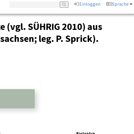
Einloggen
Sprache
e (vgl. SÜHRIG 2010) aus
achsen; leg. P. Sprick).
t
Biotoptyp