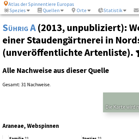
Atlas der Spinnentiere Europas
Spezies
Quellen
Orte
Statistik
Sührig A
(2013, unpubliziert): 
einer Staudengärtnerei in Nord
(unveröffentlichte Artenliste).
Alle Nachweise aus dieser Quelle
Gesamt: 31 Nachweise.
Die Karte wird 
Araneae, Webspinnen
Familie
Spezies