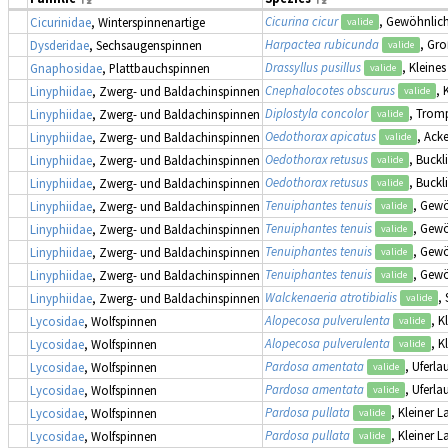
Cicurina cicur
, Gewöhnlich
Cicurinidae
, Winterspinnenartige
valide
Harpactea rubicunda
, Gro
Dysderidae
, Sechsaugenspinnen
valide
Drassyllus pusillus
, Klein
Gnaphosidae
, Plattbauchspinnen
valide
Cnephalocotes obscurus
,
Linyphiidae
, Zwerg- und Baldachinspinnen
valide
Diplostyla concolor
, Trom
Linyphiidae
, Zwerg- und Baldachinspinnen
valide
Oedothorax apicatus
, Ack
Linyphiidae
, Zwerg- und Baldachinspinnen
valide
Oedothorax retusus
, Buckl
Linyphiidae
, Zwerg- und Baldachinspinnen
valide
Oedothorax retusus
, Buckl
Linyphiidae
, Zwerg- und Baldachinspinnen
valide
Tenuiphantes tenuis
, Gew
Linyphiidae
, Zwerg- und Baldachinspinnen
valide
Tenuiphantes tenuis
, Gew
Linyphiidae
, Zwerg- und Baldachinspinnen
valide
Tenuiphantes tenuis
, Gew
Linyphiidae
, Zwerg- und Baldachinspinnen
valide
Tenuiphantes tenuis
, Gew
Linyphiidae
, Zwerg- und Baldachinspinnen
valide
Walckenaeria atrotibialis
,
Linyphiidae
, Zwerg- und Baldachinspinnen
valide
Alopecosa pulverulenta
, K
Lycosidae
, Wolfspinnen
valide
Alopecosa pulverulenta
, K
Lycosidae
, Wolfspinnen
valide
Pardosa amentata
, Uferla
Lycosidae
, Wolfspinnen
valide
Pardosa amentata
, Uferla
Lycosidae
, Wolfspinnen
valide
Pardosa pullata
, Kleiner L
Lycosidae
, Wolfspinnen
valide
Pardosa pullata
, Kleiner L
Lycosidae
, Wolfspinnen
valide