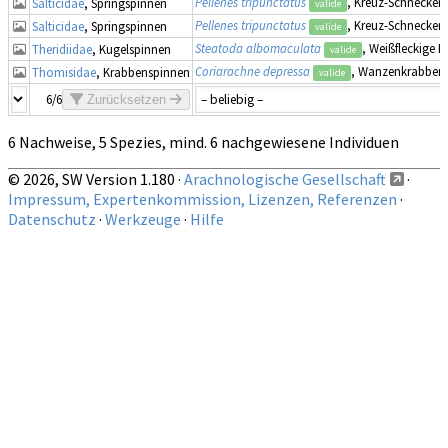
Pellenes tripunctatus
, Kreuz-Schnecken
Salticidae
, Springspinnen
valide
Pellenes tripunctatus
, Kreuz-Schnecken
Salticidae
, Springspinnen
valide
Steatoda albomaculata
, Weißfleckige F
Theridiidae
, Kugelspinnen
valide
Coriarachne depressa
, Wanzenkrabben
Thomisidae
, Krabbenspinnen
valide
6/6
Zurücksetzen
6 Nachweise, 5 Spezies, mind. 6 nachgewiesene Individuen
© 2026, SW Version 1.180 ·
Arachnologische Gesellschaft
·
Impressum, Expertenkommission, Lizenzen, Referenzen
·
Datenschutz
·
Werkzeuge
·
Hilfe