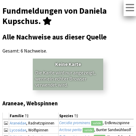
Fundmeldungen von Daniela
Kupschus.
Alle Nachweise aus dieser Quelle
Gesamt: 6 Nachweise.
Keine Karte
Die Karte wird nur angezeigt,
wenn ein echter Browser
verwendet wird.
Araneae, Webspinnen
Familie
Spezies
Cercidia prominens
, Erdkreuzspinne
Araneidae
, Radnetzspinnen
valide
Arctosa perita
, Bunter Sandwühlwolf
Lycosidae
, Wolfspinnen
valide