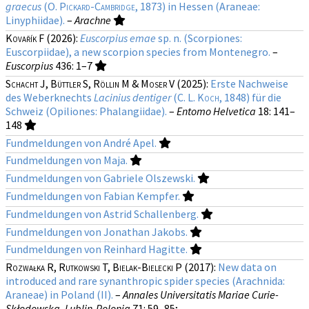
graecus
(
O. Pickard-Cambridge
, 1873) in Hessen (Araneae:
Linyphiidae).
–
Arachne
Kovařík F
(2026):
Euscorpius emae
sp. n. (Scorpiones:
Euscorpiidae), a new scorpion species from Montenegro.
–
Euscorpius
436
: 1–7
Schacht J, Büttler S, Röllin M & Moser V
(2025):
Erste Nachweise
des Weberknechts
Lacinius dentiger
(
C. L. Koch
, 1848) für die
Schweiz (Opiliones: Phalangiidae).
–
Entomo Helvetica
18
: 141–
148
Fundmeldungen von André Apel.
Fundmeldungen von Maja.
Fundmeldungen von Gabriele Olszewski.
Fundmeldungen von Fabian Kempfer.
Fundmeldungen von Astrid Schallenberg.
Fundmeldungen von Jonathan Jakobs.
Fundmeldungen von Reinhard Hagitte.
Rozwałka R, Rutkowski T, Bielak-Bielecki P
(2017):
New data on
introduced and rare synanthropic spider species (Arachnida:
Araneae) in Poland (II).
–
Annales Universitatis Mariae Curie-
Skłodowska, Lublin-Polonia
71
: 59–85;