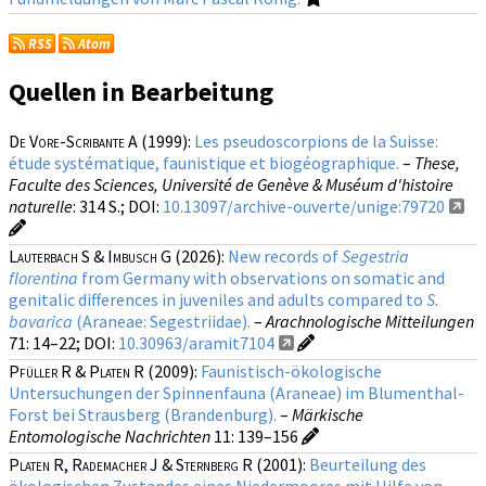
RSS
Atom
Quellen in Bearbeitung
De Vore-Scribante A
(1999):
Les pseudoscorpions de la Suisse:
étude systématique, faunistique et biogéographique.
–
These,
Faculte des Sciences, Université de Genève & Muséum d'histoire
naturelle
: 314 S.;
DOI:
10.13097/archive-ouverte/unige:79720
Lauterbach S & Imbusch G
(2026):
New records of
Segestria
florentina
from Germany with observations on somatic and
genitalic differences in juveniles and adults compared to
S.
bavarica
(Araneae: Segestriidae).
–
Arachnologische Mitteilungen
71
: 14–22;
DOI:
10.30963/aramit7104
Pfüller R & Platen R
(2009):
Faunistisch-ökologische
Untersuchungen der Spinnenfauna (Araneae) im Blumenthal-
Forst bei Strausberg (Brandenburg).
–
Märkische
Entomologische Nachrichten
11
: 139–156
Platen R, Rademacher J & Sternberg R
(2001):
Beurteilung des
ökologischen Zustandes eines Niedermoores mit Hilfe von