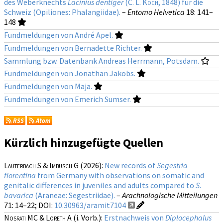
des Weberknechts
Lacinius dentiger
(
C. L. Koch
, 1848) für die
Schweiz (Opiliones: Phalangiidae).
–
Entomo Helvetica
18
: 141–
148
Fundmeldungen von André Apel.
Fundmeldungen von Bernadette Richter.
Sammlung bzw. Datenbank Andreas Herrmann, Potsdam.
Fundmeldungen von Jonathan Jakobs.
Fundmeldungen von Maja.
Fundmeldungen von Emerich Sumser.
RSS
Atom
Kürzlich hinzugefügte Quellen
Lauterbach S & Imbusch G
(2026):
New records of
Segestria
florentina
from Germany with observations on somatic and
genitalic differences in juveniles and adults compared to
S.
bavarica
(Araneae: Segestriidae).
–
Arachnologische Mitteilungen
71
: 14–22;
DOI:
10.30963/aramit7104
Nosrati MC & Loreth A
(i. Vorb.):
Erstnachweis von
Diplocephalus