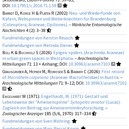
DOI:
10.17951/c.2016.71.1.59
Barndt D, Korge H & Platen R
(2002):
Neu- und Wiederfunde von
Käfern, Webspinnen und Weberknechten für Brandenburg
(Coleoptera, Araneae, Opiliones).
–
Märkische Entomologische
Nachrichten
4 (2)
: 3–38
Fundmeldungen von Kerstin Reusch.
Fundmeldungen von Melinda Diener.
Büll K & Buchholz S
(2026):
Epigeic spiders (Arachnida: Araneae)
in urban green spaces in Westphalia.
–
Arachnologische
Mitteilungen
71
: 13 + Anhang;
DOI:
10.30963/aramit7103
Grausgruber A, Hepner M, Reimoser S & Baranyi C
(2026):
First record
of
Macrothele calpeiana
(Araneae: Macrothelidae) in Austria.
–
Arachnologische Mitteilungen
71
: 9–12;
DOI:
10.30963/aramit7102
Engelhardt W
(1971):
Engelhardt, W. (1971). Gestalt und
Lebensweise der "Ameisenspinne"
Synageles venator
(Lucas).
Zugleich ein Beitrag zur Ameisenmimikryforschung.
–
Zoologischer Anzeiger
185 (5/6, 1970)
: 317–334
Fundmeldungen von Sven Möhring.
Fundmeldungen von Marc Pascal König.