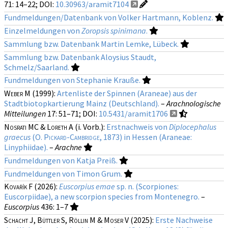
(CH1903, Schweiz)
71
: 14–22;
DOI:
10.30963/aramit7104
5-km-Raster basierend auf Luxembourg 1930/Gauß
Fundmeldungen/Datenbank von Volker Hartmann, Koblenz.
(Luxemburg)
Einzelmeldungen von
Zoropsis spinimana
.
Zusatzangaben zu Nachweisen wie Sammelmethode,
Sammlung bzw. Datenbank Martin Lemke, Lübeck.
Bestimmungsmethode, Geschlecht, Reife, Biotoptyp,
Sammlung bzw. Datenbank Aloysius Staudt,
usw. sind in der Regel nur für neueste Nachweise bekannt.
Schmelz/Saarland.
Fundmeldungen von Stephanie Krauße.
Für die Biotoptypen wird die Klassifikation des
EUNIS
verwendet (Version von 2012). Die deutsche Übersetzung
Weber M
(1999):
Artenliste der Spinnen (Araneae) aus der
ist unvollständig und nicht-offiziell. Bei
Stadtbiotopkartierung Mainz (Deutschland).
–
Arachnologische
Änderungsvorschlägen bitte eine
Mitteilung an die
Mitteilungen
17
: 51–71;
DOI:
10.5431/aramit1706
Redaktion
schicken.
Nosrati MC & Loreth A
(i. Vorb.):
Erstnachweis von
Diplocephalus
graecus
(
O. Pickard-Cambridge
, 1873) in Hessen (Araneae:
Linyphiidae).
–
Arachne
Fundmeldungen von Katja Preiß.
Fundmeldungen von Timon Grum.
Kovařík F
(2026):
Euscorpius emae
sp. n. (Scorpiones:
Euscorpiidae), a new scorpion species from Montenegro.
–
Euscorpius
436
: 1–7
Schacht J, Büttler S, Röllin M & Moser V
(2025):
Erste Nachweise