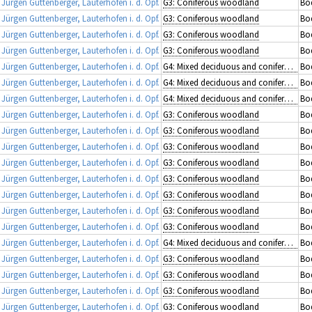
rgen Guttenberger, Lauterhofen i. d. Opf.
G3: Coniferous woodland
Bod
rgen Guttenberger, Lauterhofen i. d. Opf.
G3: Coniferous woodland
Bo
rgen Guttenberger, Lauterhofen i. d. Opf.
G3: Coniferous woodland
Bod
rgen Guttenberger, Lauterhofen i. d. Opf.
G3: Coniferous woodland
Bod
rgen Guttenberger, Lauterhofen i. d. Opf.
G4: Mixed deciduous and coniferous woodland
Bod
rgen Guttenberger, Lauterhofen i. d. Opf.
G4: Mixed deciduous and coniferous woodland
Bod
rgen Guttenberger, Lauterhofen i. d. Opf.
G4: Mixed deciduous and coniferous woodland
Bo
rgen Guttenberger, Lauterhofen i. d. Opf.
G3: Coniferous woodland
Bod
rgen Guttenberger, Lauterhofen i. d. Opf.
G3: Coniferous woodland
Bod
rgen Guttenberger, Lauterhofen i. d. Opf.
G3: Coniferous woodland
Bod
rgen Guttenberger, Lauterhofen i. d. Opf.
G3: Coniferous woodland
Bo
rgen Guttenberger, Lauterhofen i. d. Opf.
G3: Coniferous woodland
Bod
rgen Guttenberger, Lauterhofen i. d. Opf.
G3: Coniferous woodland
Bod
rgen Guttenberger, Lauterhofen i. d. Opf.
G3: Coniferous woodland
Bod
rgen Guttenberger, Lauterhofen i. d. Opf.
G3: Coniferous woodland
Bod
rgen Guttenberger, Lauterhofen i. d. Opf.
G4: Mixed deciduous and coniferous woodland
Bo
rgen Guttenberger, Lauterhofen i. d. Opf.
G3: Coniferous woodland
Bod
rgen Guttenberger, Lauterhofen i. d. Opf.
G3: Coniferous woodland
Bod
rgen Guttenberger, Lauterhofen i. d. Opf.
G3: Coniferous woodland
Bod
rgen Guttenberger, Lauterhofen i. d. Opf.
G3: Coniferous woodland
Bod