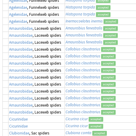
Histopona torpida
Agelenidae
, Funnelweb spiders
accepted
Histopona torpida
Agelenidae
, Funnelweb spiders
accepted
Histopona torpida
Agelenidae
, Funnelweb spiders
accepted
Inermocoelotes inermis
Agelenidae
, Funnelweb spiders
accepted
Amaurobius fenestralis
Amaurobiidae
, Laceweb spiders
accepted
Amaurobius fenestralis
Amaurobiidae
, Laceweb spiders
accepted
Amaurobius fenestralis
Amaurobiidae
, Laceweb spiders
accepted
Callobius claustrarius
Amaurobiidae
, Laceweb spiders
accepted
Callobius claustrarius
Amaurobiidae
, Laceweb spiders
accepted
Callobius claustrarius
Amaurobiidae
, Laceweb spiders
accepted
Callobius claustrarius
Amaurobiidae
, Laceweb spiders
accepted
Callobius claustrarius
Amaurobiidae
, Laceweb spiders
accepted
Callobius claustrarius
Amaurobiidae
, Laceweb spiders
accepted
Callobius claustrarius
Amaurobiidae
, Laceweb spiders
accepted
Callobius claustrarius
Amaurobiidae
, Laceweb spiders
accepted
Callobius claustrarius
Amaurobiidae
, Laceweb spiders
accepted
Callobius claustrarius
Amaurobiidae
, Laceweb spiders
accepted
Cicurina cicur
Cicurinidae
accepted
Cicurina cicur
Cicurinidae
accepted
Clubiona comta
Clubionidae
, Sac spiders
accepted