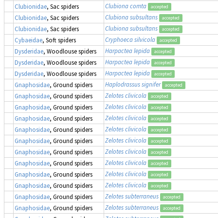
Clubiona comta
Clubionidae
, Sac spiders
accepted
Clubiona subsultans
Clubionidae
, Sac spiders
accepted
Clubiona subsultans
Clubionidae
, Sac spiders
accepted
Cryphoeca silvicola
Cybaeidae
, Soft spiders
accepted
Harpactea lepida
Dysderidae
, Woodlouse spiders
accepted
Harpactea lepida
Dysderidae
, Woodlouse spiders
accepted
Harpactea lepida
Dysderidae
, Woodlouse spiders
accepted
Haplodrassus signifer
Gnaphosidae
, Ground spiders
accepted
Zelotes clivicola
Gnaphosidae
, Ground spiders
accepted
Zelotes clivicola
Gnaphosidae
, Ground spiders
accepted
Zelotes clivicola
Gnaphosidae
, Ground spiders
accepted
Zelotes clivicola
Gnaphosidae
, Ground spiders
accepted
Zelotes clivicola
Gnaphosidae
, Ground spiders
accepted
Zelotes clivicola
Gnaphosidae
, Ground spiders
accepted
Zelotes clivicola
Gnaphosidae
, Ground spiders
accepted
Zelotes clivicola
Gnaphosidae
, Ground spiders
accepted
Zelotes clivicola
Gnaphosidae
, Ground spiders
accepted
Zelotes subterraneus
Gnaphosidae
, Ground spiders
accepted
Zelotes subterraneus
Gnaphosidae
, Ground spiders
accepted