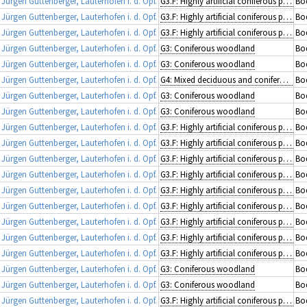
rgen Guttenberger, Lauterhofen i. d. Opf.
G3.F: Highly artificial coniferous plantations
Bo
rgen Guttenberger, Lauterhofen i. d. Opf.
G3.F: Highly artificial coniferous plantations
Bo
rgen Guttenberger, Lauterhofen i. d. Opf.
G3.F: Highly artificial coniferous plantations
Bod
rgen Guttenberger, Lauterhofen i. d. Opf.
G3: Coniferous woodland
Bo
rgen Guttenberger, Lauterhofen i. d. Opf.
G3: Coniferous woodland
Bo
rgen Guttenberger, Lauterhofen i. d. Opf.
G4: Mixed deciduous and coniferous woodland
Bo
rgen Guttenberger, Lauterhofen i. d. Opf.
G3: Coniferous woodland
Bod
rgen Guttenberger, Lauterhofen i. d. Opf.
G3: Coniferous woodland
Bod
rgen Guttenberger, Lauterhofen i. d. Opf.
G3.F: Highly artificial coniferous plantations
Bod
rgen Guttenberger, Lauterhofen i. d. Opf.
G3.F: Highly artificial coniferous plantations
Bod
rgen Guttenberger, Lauterhofen i. d. Opf.
G3.F: Highly artificial coniferous plantations
Bod
rgen Guttenberger, Lauterhofen i. d. Opf.
G3.F: Highly artificial coniferous plantations
Bod
rgen Guttenberger, Lauterhofen i. d. Opf.
G3.F: Highly artificial coniferous plantations
Bod
rgen Guttenberger, Lauterhofen i. d. Opf.
G3.F: Highly artificial coniferous plantations
Bod
rgen Guttenberger, Lauterhofen i. d. Opf.
G3.F: Highly artificial coniferous plantations
Bod
rgen Guttenberger, Lauterhofen i. d. Opf.
G3.F: Highly artificial coniferous plantations
Bod
rgen Guttenberger, Lauterhofen i. d. Opf.
G3.F: Highly artificial coniferous plantations
Bo
rgen Guttenberger, Lauterhofen i. d. Opf.
G3: Coniferous woodland
Bo
rgen Guttenberger, Lauterhofen i. d. Opf.
G3: Coniferous woodland
Bod
rgen Guttenberger, Lauterhofen i. d. Opf.
G3.F: Highly artificial coniferous plantations
Bo