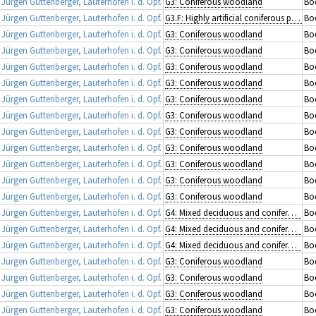
rgen Guttenberger, Lauterhofen i. d. Opf.
G3: Coniferous woodland
Bod
rgen Guttenberger, Lauterhofen i. d. Opf.
G3.F: Highly artificial coniferous plantations
Bod
rgen Guttenberger, Lauterhofen i. d. Opf.
G3: Coniferous woodland
Bod
rgen Guttenberger, Lauterhofen i. d. Opf.
G3: Coniferous woodland
Bod
rgen Guttenberger, Lauterhofen i. d. Opf.
G3: Coniferous woodland
Bo
rgen Guttenberger, Lauterhofen i. d. Opf.
G3: Coniferous woodland
Bod
rgen Guttenberger, Lauterhofen i. d. Opf.
G3: Coniferous woodland
Bo
rgen Guttenberger, Lauterhofen i. d. Opf.
G3: Coniferous woodland
Bod
rgen Guttenberger, Lauterhofen i. d. Opf.
G3: Coniferous woodland
Bod
rgen Guttenberger, Lauterhofen i. d. Opf.
G3: Coniferous woodland
Bo
rgen Guttenberger, Lauterhofen i. d. Opf.
G3: Coniferous woodland
Bod
rgen Guttenberger, Lauterhofen i. d. Opf.
G3: Coniferous woodland
Bod
rgen Guttenberger, Lauterhofen i. d. Opf.
G3: Coniferous woodland
Bod
rgen Guttenberger, Lauterhofen i. d. Opf.
G4: Mixed deciduous and coniferous woodland
Bod
rgen Guttenberger, Lauterhofen i. d. Opf.
G4: Mixed deciduous and coniferous woodland
Bo
rgen Guttenberger, Lauterhofen i. d. Opf.
G4: Mixed deciduous and coniferous woodland
Bo
rgen Guttenberger, Lauterhofen i. d. Opf.
G3: Coniferous woodland
Bod
rgen Guttenberger, Lauterhofen i. d. Opf.
G3: Coniferous woodland
Bod
rgen Guttenberger, Lauterhofen i. d. Opf.
G3: Coniferous woodland
Bo
rgen Guttenberger, Lauterhofen i. d. Opf.
G3: Coniferous woodland
Bod