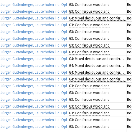
rgen Guttenberger, Lauterhofen i. d. Opf.
G3: Coniferous woodland
Bod
rgen Guttenberger, Lauterhofen i. d. Opf.
G3: Coniferous woodland
Bod
rgen Guttenberger, Lauterhofen i. d. Opf.
G4: Mixed deciduous and coniferous woodland
Bo
rgen Guttenberger, Lauterhofen i. d. Opf.
G3: Coniferous woodland
Bod
rgen Guttenberger, Lauterhofen i. d. Opf.
G3: Coniferous woodland
Bo
rgen Guttenberger, Lauterhofen i. d. Opf.
G3: Coniferous woodland
Bod
rgen Guttenberger, Lauterhofen i. d. Opf.
G3: Coniferous woodland
Bo
rgen Guttenberger, Lauterhofen i. d. Opf.
G3: Coniferous woodland
Bo
rgen Guttenberger, Lauterhofen i. d. Opf.
G4: Mixed deciduous and coniferous woodland
Bod
rgen Guttenberger, Lauterhofen i. d. Opf.
G4: Mixed deciduous and coniferous woodland
Bo
rgen Guttenberger, Lauterhofen i. d. Opf.
G4: Mixed deciduous and coniferous woodland
Bod
rgen Guttenberger, Lauterhofen i. d. Opf.
G4: Mixed deciduous and coniferous woodland
Bo
rgen Guttenberger, Lauterhofen i. d. Opf.
G3: Coniferous woodland
Bod
rgen Guttenberger, Lauterhofen i. d. Opf.
G3: Coniferous woodland
Bo
rgen Guttenberger, Lauterhofen i. d. Opf.
G3: Coniferous woodland
Bod
rgen Guttenberger, Lauterhofen i. d. Opf.
G3: Coniferous woodland
Bod
rgen Guttenberger, Lauterhofen i. d. Opf.
G3: Coniferous woodland
Bod
rgen Guttenberger, Lauterhofen i. d. Opf.
G3: Coniferous woodland
Bo
rgen Guttenberger, Lauterhofen i. d. Opf.
G3: Coniferous woodland
Bo