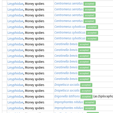
Centromerus serratus
Linyphiidae
, Money spiders
accepted
Centromerus serratus
Linyphiidae
, Money spiders
accepted
Centromerus serratus
Linyphiidae
, Money spiders
accepted
Centromerus serratus
Linyphiidae
, Money spiders
accepted
Centromerus sylvaticus
Linyphiidae
, Money spiders
accepted
Centromerus sylvaticus
Linyphiidae
, Money spiders
accepted
Centromerus sylvaticus
Linyphiidae
, Money spiders
accepted
Ceratinella brevis
Linyphiidae
, Money spiders
accepted
Ceratinella brevis
Linyphiidae
, Money spiders
accepted
Ceratinella brevis
Linyphiidae
, Money spiders
accepted
Ceratinella brevis
Linyphiidae
, Money spiders
accepted
Ceratinella brevis
Linyphiidae
, Money spiders
accepted
Ceratinella brevis
Linyphiidae
, Money spiders
accepted
Ceratinella brevis
Linyphiidae
, Money spiders
accepted
Drapetisca socialis
Linyphiidae
, Money spiders
accepted
Drapetisca socialis
Linyphiidae
, Money spiders
accepted
Erigonella latifrons
(as
Diplocephal
Linyphiidae
, Money spiders
accepted
Improphantes nitidus
Linyphiidae
, Money spiders
accepted
Improphantes nitidus
Linyphiidae
, Money spiders
accepted