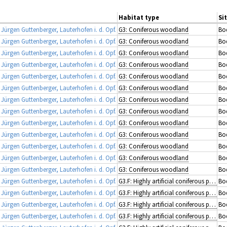
Habitat type
Si
rgen Guttenberger, Lauterhofen i. d. Opf.
G3: Coniferous woodland
Bod
rgen Guttenberger, Lauterhofen i. d. Opf.
G3: Coniferous woodland
Bod
rgen Guttenberger, Lauterhofen i. d. Opf.
G3: Coniferous woodland
Bod
rgen Guttenberger, Lauterhofen i. d. Opf.
G3: Coniferous woodland
Bod
rgen Guttenberger, Lauterhofen i. d. Opf.
G3: Coniferous woodland
Bod
rgen Guttenberger, Lauterhofen i. d. Opf.
G3: Coniferous woodland
Bod
rgen Guttenberger, Lauterhofen i. d. Opf.
G3: Coniferous woodland
Bod
rgen Guttenberger, Lauterhofen i. d. Opf.
G3: Coniferous woodland
Bod
rgen Guttenberger, Lauterhofen i. d. Opf.
G3: Coniferous woodland
Bod
rgen Guttenberger, Lauterhofen i. d. Opf.
G3: Coniferous woodland
Bod
rgen Guttenberger, Lauterhofen i. d. Opf.
G3: Coniferous woodland
Bod
rgen Guttenberger, Lauterhofen i. d. Opf.
G3: Coniferous woodland
Bod
rgen Guttenberger, Lauterhofen i. d. Opf.
G3: Coniferous woodland
Bod
rgen Guttenberger, Lauterhofen i. d. Opf.
G3.F: Highly artificial coniferous plantations
Bod
rgen Guttenberger, Lauterhofen i. d. Opf.
G3.F: Highly artificial coniferous plantations
Bod
rgen Guttenberger, Lauterhofen i. d. Opf.
G3.F: Highly artificial coniferous plantations
Bod
rgen Guttenberger, Lauterhofen i. d. Opf.
G3.F: Highly artificial coniferous plantations
Bod