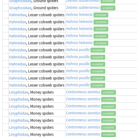
Zelotes subterraneus
Gnaphosidae
, Ground spiders
accepted
Zelotes subterraneus
Gnaphosidae
, Ground spiders
accepted
Hahnia helveola
Hahniidae
, Lesser cobweb spiders
accepted
Hahnia helveola
Hahniidae
, Lesser cobweb spiders
accepted
Hahnia helveola
Hahniidae
, Lesser cobweb spiders
accepted
Hahnia helveola
Hahniidae
, Lesser cobweb spiders
accepted
Hahnia helveola
Hahniidae
, Lesser cobweb spiders
accepted
Hahnia pusilla
Hahniidae
, Lesser cobweb spiders
accepted
Hahnia pusilla
Hahniidae
, Lesser cobweb spiders
accepted
Hahnia pusilla
Hahniidae
, Lesser cobweb spiders
accepted
Hahnia pusilla
Hahniidae
, Lesser cobweb spiders
accepted
Hahnia pusilla
Hahniidae
, Lesser cobweb spiders
accepted
Hahnia pusilla
Hahniidae
, Lesser cobweb spiders
accepted
Centromerus serratus
Linyphiidae
, Money spiders
accepted
Centromerus serratus
Linyphiidae
, Money spiders
accepted
Centromerus serratus
Linyphiidae
, Money spiders
accepted
Centromerus serratus
Linyphiidae
, Money spiders
accepted
Centromerus serratus
Linyphiidae
, Money spiders
accepted
Centromerus serratus
Linyphiidae
, Money spiders
accepted
Centromerus serratus
Linyphiidae
, Money spiders
accepted