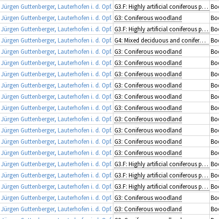
rgen Guttenberger, Lauterhofen i. d. Opf.
G3.F: Highly artificial coniferous plantations
Bod
rgen Guttenberger, Lauterhofen i. d. Opf.
G3: Coniferous woodland
Bo
rgen Guttenberger, Lauterhofen i. d. Opf.
G3.F: Highly artificial coniferous plantations
Bod
rgen Guttenberger, Lauterhofen i. d. Opf.
G4: Mixed deciduous and coniferous woodland
Bo
rgen Guttenberger, Lauterhofen i. d. Opf.
G3: Coniferous woodland
Bod
rgen Guttenberger, Lauterhofen i. d. Opf.
G3: Coniferous woodland
Bod
rgen Guttenberger, Lauterhofen i. d. Opf.
G3: Coniferous woodland
Bod
rgen Guttenberger, Lauterhofen i. d. Opf.
G3: Coniferous woodland
Bod
rgen Guttenberger, Lauterhofen i. d. Opf.
G3: Coniferous woodland
Bod
rgen Guttenberger, Lauterhofen i. d. Opf.
G3: Coniferous woodland
Bod
rgen Guttenberger, Lauterhofen i. d. Opf.
G3: Coniferous woodland
Bod
rgen Guttenberger, Lauterhofen i. d. Opf.
G3: Coniferous woodland
Bod
rgen Guttenberger, Lauterhofen i. d. Opf.
G3: Coniferous woodland
Bod
rgen Guttenberger, Lauterhofen i. d. Opf.
G3: Coniferous woodland
Bod
rgen Guttenberger, Lauterhofen i. d. Opf.
G3.F: Highly artificial coniferous plantations
Bod
rgen Guttenberger, Lauterhofen i. d. Opf.
G3.F: Highly artificial coniferous plantations
Bod
rgen Guttenberger, Lauterhofen i. d. Opf.
G3.F: Highly artificial coniferous plantations
Bod
rgen Guttenberger, Lauterhofen i. d. Opf.
G3: Coniferous woodland
Bod
rgen Guttenberger, Lauterhofen i. d. Opf.
G3: Coniferous woodland
Bod