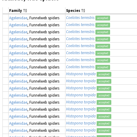
Family
Species
Coelotes terrestris
Agelenidae
, Funnelweb spiders
accepted
Coelotes terrestris
Agelenidae
, Funnelweb spiders
accepted
Coelotes terrestris
Agelenidae
, Funnelweb spiders
accepted
Coelotes terrestris
Agelenidae
, Funnelweb spiders
accepted
Coelotes terrestris
Agelenidae
, Funnelweb spiders
accepted
Coelotes terrestris
Agelenidae
, Funnelweb spiders
accepted
Coelotes terrestris
Agelenidae
, Funnelweb spiders
accepted
Coelotes terrestris
Agelenidae
, Funnelweb spiders
accepted
Histopona torpida
Agelenidae
, Funnelweb spiders
accepted
Histopona torpida
Agelenidae
, Funnelweb spiders
accepted
Histopona torpida
Agelenidae
, Funnelweb spiders
accepted
Histopona torpida
Agelenidae
, Funnelweb spiders
accepted
Histopona torpida
Agelenidae
, Funnelweb spiders
accepted
Histopona torpida
Agelenidae
, Funnelweb spiders
accepted
Histopona torpida
Agelenidae
, Funnelweb spiders
accepted
Histopona torpida
Agelenidae
, Funnelweb spiders
accepted
Histopona torpida
Agelenidae
, Funnelweb spiders
accepted