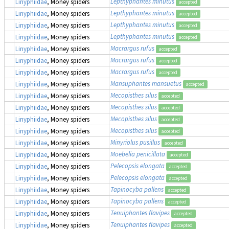
Lepthyphantes minutus
Linyphiidae
, Money spiders
accepted
Lepthyphantes minutus
Linyphiidae
, Money spiders
accepted
Lepthyphantes minutus
Linyphiidae
, Money spiders
accepted
Lepthyphantes minutus
Linyphiidae
, Money spiders
accepted
Macrargus rufus
Linyphiidae
, Money spiders
accepted
Macrargus rufus
Linyphiidae
, Money spiders
accepted
Macrargus rufus
Linyphiidae
, Money spiders
accepted
Mansuphantes mansuetus
Linyphiidae
, Money spiders
accepted
Mecopisthes silus
Linyphiidae
, Money spiders
accepted
Mecopisthes silus
Linyphiidae
, Money spiders
accepted
Mecopisthes silus
Linyphiidae
, Money spiders
accepted
Mecopisthes silus
Linyphiidae
, Money spiders
accepted
Minyriolus pusillus
Linyphiidae
, Money spiders
accepted
Moebelia penicillata
Linyphiidae
, Money spiders
accepted
Pelecopsis elongata
Linyphiidae
, Money spiders
accepted
Pelecopsis elongata
Linyphiidae
, Money spiders
accepted
Tapinocyba pallens
Linyphiidae
, Money spiders
accepted
Tapinocyba pallens
Linyphiidae
, Money spiders
accepted
Tenuiphantes flavipes
Linyphiidae
, Money spiders
accepted
Tenuiphantes flavipes
Linyphiidae
, Money spiders
accepted