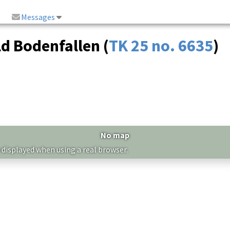
Messages
d Bodenfallen (
TK 25 no. 6635
)
No map
 displayed when using a real browser.