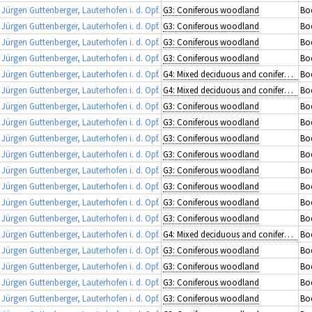
rgen Guttenberger, Lauterhofen i. d. Opf.
G3: Coniferous woodland
Bo
rgen Guttenberger, Lauterhofen i. d. Opf.
G3: Coniferous woodland
Bod
rgen Guttenberger, Lauterhofen i. d. Opf.
G3: Coniferous woodland
Bo
rgen Guttenberger, Lauterhofen i. d. Opf.
G3: Coniferous woodland
Bo
rgen Guttenberger, Lauterhofen i. d. Opf.
G4: Mixed deciduous and coniferous woodland
Bod
rgen Guttenberger, Lauterhofen i. d. Opf.
G4: Mixed deciduous and coniferous woodland
Bo
rgen Guttenberger, Lauterhofen i. d. Opf.
G3: Coniferous woodland
Bod
rgen Guttenberger, Lauterhofen i. d. Opf.
G3: Coniferous woodland
Bod
rgen Guttenberger, Lauterhofen i. d. Opf.
G3: Coniferous woodland
Bod
rgen Guttenberger, Lauterhofen i. d. Opf.
G3: Coniferous woodland
Bod
rgen Guttenberger, Lauterhofen i. d. Opf.
G3: Coniferous woodland
Bod
rgen Guttenberger, Lauterhofen i. d. Opf.
G3: Coniferous woodland
Bod
rgen Guttenberger, Lauterhofen i. d. Opf.
G3: Coniferous woodland
Bo
rgen Guttenberger, Lauterhofen i. d. Opf.
G3: Coniferous woodland
Bod
rgen Guttenberger, Lauterhofen i. d. Opf.
G4: Mixed deciduous and coniferous woodland
Bo
rgen Guttenberger, Lauterhofen i. d. Opf.
G3: Coniferous woodland
Bod
rgen Guttenberger, Lauterhofen i. d. Opf.
G3: Coniferous woodland
Bo
rgen Guttenberger, Lauterhofen i. d. Opf.
G3: Coniferous woodland
Bo
rgen Guttenberger, Lauterhofen i. d. Opf.
G3: Coniferous woodland
Bo