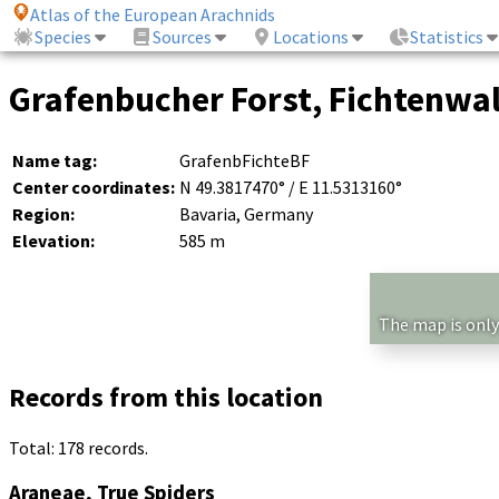
Atlas of the European Arachnids
Species
Sources
Locations
Statistics
Grafenbucher Forst, Fichtenwal
Name tag:
GrafenbFichteBF
Center coordinates:
N 49.3817470° / E 11.5313160°
Region:
Bavaria, Germany
Elevation:
585 m
The map is only
Records from this location
Total: 178 records.
Araneae, True Spiders