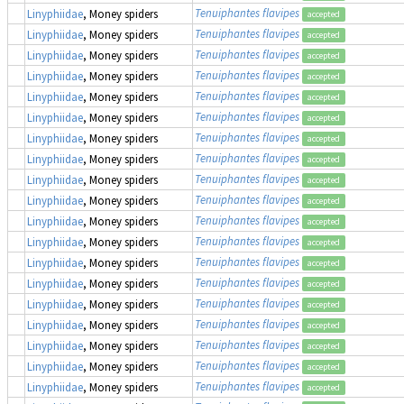
Tenuiphantes flavipes
Linyphiidae
, Money spiders
accepted
Tenuiphantes flavipes
Linyphiidae
, Money spiders
accepted
Tenuiphantes flavipes
Linyphiidae
, Money spiders
accepted
Tenuiphantes flavipes
Linyphiidae
, Money spiders
accepted
Tenuiphantes flavipes
Linyphiidae
, Money spiders
accepted
Tenuiphantes flavipes
Linyphiidae
, Money spiders
accepted
Tenuiphantes flavipes
Linyphiidae
, Money spiders
accepted
Tenuiphantes flavipes
Linyphiidae
, Money spiders
accepted
Tenuiphantes flavipes
Linyphiidae
, Money spiders
accepted
Tenuiphantes flavipes
Linyphiidae
, Money spiders
accepted
Tenuiphantes flavipes
Linyphiidae
, Money spiders
accepted
Tenuiphantes flavipes
Linyphiidae
, Money spiders
accepted
Tenuiphantes flavipes
Linyphiidae
, Money spiders
accepted
Tenuiphantes flavipes
Linyphiidae
, Money spiders
accepted
Tenuiphantes flavipes
Linyphiidae
, Money spiders
accepted
Tenuiphantes flavipes
Linyphiidae
, Money spiders
accepted
Tenuiphantes flavipes
Linyphiidae
, Money spiders
accepted
Tenuiphantes flavipes
Linyphiidae
, Money spiders
accepted
Tenuiphantes flavipes
Linyphiidae
, Money spiders
accepted