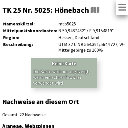
TK 25 Nr. 5025: Hönebach
Namenskürzel:
mtb5025
Mittelpunktskoordinaten:
N 50,9487482° / E 9,9154819°
Region:
Hessen, Deutschland
Beschreibung:
UTM 32 U NB 564.391/5644.727, W-
Mittelgebirge zu 100%
Keine Karte
Die Karte wird nur angezeigt,
wenn ein echter Browser
verwendet wird.
Nachweise an diesem Ort
Gesamt: 22 Nachweise.
Araneae, Webspinnen