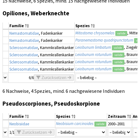
15 Nachweise, 6 Spezies, mind. 15 nachgewiesene Individuen
Opiliones, Weberknechte
Familie
Spezies
Mitostoma chrysomelas
, Mitte
Nemastomatidae
, Fadenkanker
valide
Paranemastoma quadripunctatum
Nemastomatidae
, Fadenkanker
val
Leiobunum limbatum
, Ziegelr
Sclerosomatidae
, Kammkrallenkanker
valide
Leiobunum rotundum
, Braunr
Sclerosomatidae
, Kammkrallenkanker
valide
Leiobunum rotundum
, Braunr
Sclerosomatidae
, Kammkrallenkanker
valide
Leiobunum rotundum
, Braunr
Sclerosomatidae
, Kammkrallenkanker
valide
6/6
Zurücksetzen
6 Nachweise, 4 Spezies, mind. 6 nachgewiesene Individuen
Pseudoscorpiones, Pseudoskorpione
Familie
Spezies
Zeitraum
Anz
Neobisium carcinoides
Neobisiidae
2000–2001
valide
1/1
Zurücksetzen