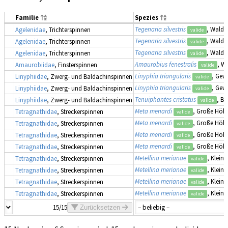
Familie
Spezies
Tegenaria silvestris
, Waldw
Agelenidae
, Trichterspinnen
valide
Tegenaria silvestris
, Waldw
Agelenidae
, Trichterspinnen
valide
Tegenaria silvestris
, Waldw
Agelenidae
, Trichterspinnen
valide
Amaurobius fenestralis
, W
Amaurobiidae
, Finsterspinnen
valide
Linyphia triangularis
, Gew
Linyphiidae
, Zwerg- und Baldachinspinnen
valide
Linyphia triangularis
, Gew
Linyphiidae
, Zwerg- und Baldachinspinnen
valide
Tenuiphantes cristatus
, B
Linyphiidae
, Zwerg- und Baldachinspinnen
valide
Meta menardi
, Große Höh
Tetragnathidae
, Streckerspinnen
valide
Meta menardi
, Große Höh
Tetragnathidae
, Streckerspinnen
valide
Meta menardi
, Große Höh
Tetragnathidae
, Streckerspinnen
valide
Meta menardi
, Große Höh
Tetragnathidae
, Streckerspinnen
valide
Metellina merianae
, Klein
Tetragnathidae
, Streckerspinnen
valide
Metellina merianae
, Klein
Tetragnathidae
, Streckerspinnen
valide
Metellina merianae
, Klein
Tetragnathidae
, Streckerspinnen
valide
Metellina merianae
, Klein
Tetragnathidae
, Streckerspinnen
valide
15/15
Zurücksetzen