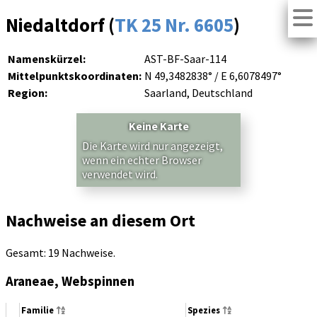
Niedaltdorf (
TK 25 Nr. 6605
)
Namenskürzel:
AST-BF-Saar-114
Mittelpunktskoordinaten:
N 49,3482838° / E 6,6078497°
Region:
Saarland, Deutschland
Keine Karte
Die Karte wird nur angezeigt,
wenn ein echter Browser
verwendet wird.
Nachweise an diesem Ort
Gesamt: 19 Nachweise.
Araneae, Webspinnen
Familie
Spezies