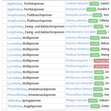
Coelotes terrestris
, Gewöhn
Agelenidae
, Trichterspinnen
valide
Eratigena picta
, Dunkle Wi
Agelenidae
, Trichterspinnen
valide
Drassyllus praeficus
, Son
Gnaphosidae
, Plattbauchspinnen
valide
Zelotes petrensis
, Offenla
Gnaphosidae
, Plattbauchspinnen
valide
Linyphia triangularis
, Gew
Linyphiidae
, Zwerg- und Baldachinspinnen
valide
Walckenaeria furcillata
, G
Linyphiidae
, Zwerg- und Baldachinspinnen
valide
Aulonia albimana
, Netzwo
Lycosidae
, Wolfspinnen
valide
Aulonia albimana
, Netzwo
Lycosidae
, Wolfspinnen
valide
Pardosa hortensis
, Weinga
Lycosidae
, Wolfspinnen
valide
Pardosa hortensis
, Weinga
Lycosidae
, Wolfspinnen
valide
Pardosa lugubris
s. l.
Lycosidae
, Wolfspinnen
Speziesgruppe
Pardosa lugubris
s. l.
Lycosidae
, Wolfspinnen
Speziesgruppe
Xerolycosa nemoralis
, Gro
Lycosidae
, Wolfspinnen
valide
Xerolycosa nemoralis
, Gro
Lycosidae
, Wolfspinnen
valide
Xerolycosa nemoralis
, Gro
Lycosidae
, Wolfspinnen
valide
Phrurolithus festivus
, Gew
Phrurolithidae
, Ameisensackspinnen
valide
Phrurolithus festivus
, Gew
Phrurolithidae
, Ameisensackspinnen
valide
Phlegra fasciata
, Gebände
Salticidae
, Springspinnen
valide
Episinus truncatus
, Gestut
Theridiidae
, Kugelspinnen
valide