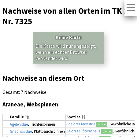
Nachweise von allen Orten im TK 25
Nr. 7325
Keine Karte
Die Karte wird nur angezeigt,
wenn ein echter Browser
verwendet wird.
Nachweise an diesem Ort
Gesamt: 7 Nachweise.
Araneae, Webspinnen
Familie
Spezies
Coelotes terrestris
, Gewöhnliche Bod
Agelenidae
, Trichterspinnen
valide
Zelotes subterraneus
, Gewöhnliche
Gnaphosidae
, Plattbauchspinnen
valide