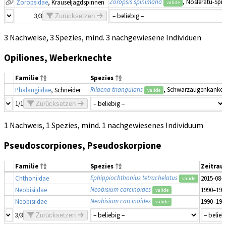
Zoropsis spinimana
, Nosferatu-Spi
Zoropsidae
, Kräuseljagdspinnen
valide
3/3
Zurücksetzen
3 Nachweise, 3 Spezies, mind. 3 nachgewiesene Individuen
Opiliones, Weberknechte
Familie
Spezies
Rilaena triangularis
, Schwarzaugenkanker
Phalangiidae
, Schneider
valide
1/1
Zurücksetzen
1 Nachweis, 1 Spezies, mind. 1 nachgewiesenes Individuum
Pseudoscorpiones, Pseudoskorpione
Familie
Spezies
Zeitra
Ephippiochthonius tetrachelatus
Chthoniidae
2015-08-
valide
Neobisium carcinoides
Neobisiidae
1990–199
valide
Neobisium carcinoides
Neobisiidae
1990–199
valide
3/3
Zurücksetzen