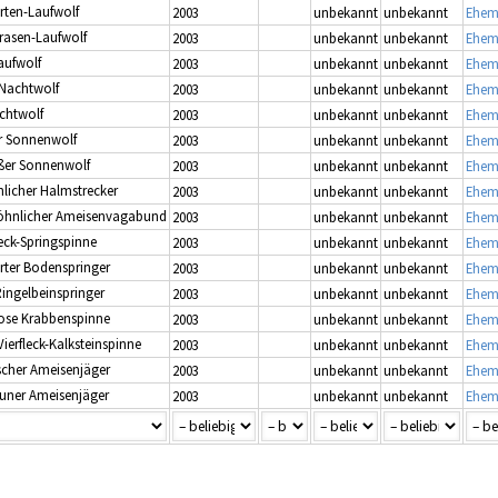
rten-Laufwolf
2003
unbekannt
unbekannt
Ehem
rasen-Laufwolf
2003
unbekannt
unbekannt
Ehem
aufwolf
2003
unbekannt
unbekannt
Ehem
 Nachtwolf
2003
unbekannt
unbekannt
Ehem
achtwolf
2003
unbekannt
unbekannt
Ehem
er Sonnenwolf
2003
unbekannt
unbekannt
Ehem
ßer Sonnenwolf
2003
unbekannt
unbekannt
Ehem
licher Halmstrecker
2003
unbekannt
unbekannt
Ehem
öhnlicher Ameisenvagabund
2003
unbekannt
unbekannt
Ehem
leck-Springspinne
2003
unbekannt
unbekannt
Ehem
rter Bodenspringer
2003
unbekannt
unbekannt
Ehem
Ringelbeinspringer
2003
unbekannt
unbekannt
Ehem
lose Krabbenspinne
2003
unbekannt
unbekannt
Ehem
 Vierfleck-Kalksteinspinne
2003
unbekannt
unbekannt
Ehem
ischer Ameisenjäger
2003
unbekannt
unbekannt
Ehem
auner Ameisenjäger
2003
unbekannt
unbekannt
Ehem