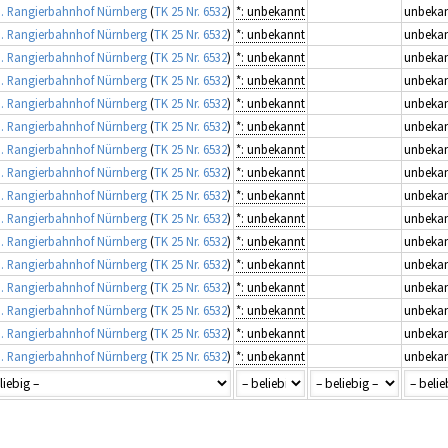
. Rangierbahnhof Nürnberg
(
TK 25 Nr. 6532
)
*: unbekannt
unbeka
. Rangierbahnhof Nürnberg
(
TK 25 Nr. 6532
)
*: unbekannt
unbeka
. Rangierbahnhof Nürnberg
(
TK 25 Nr. 6532
)
*: unbekannt
unbeka
. Rangierbahnhof Nürnberg
(
TK 25 Nr. 6532
)
*: unbekannt
unbeka
. Rangierbahnhof Nürnberg
(
TK 25 Nr. 6532
)
*: unbekannt
unbeka
. Rangierbahnhof Nürnberg
(
TK 25 Nr. 6532
)
*: unbekannt
unbeka
. Rangierbahnhof Nürnberg
(
TK 25 Nr. 6532
)
*: unbekannt
unbeka
. Rangierbahnhof Nürnberg
(
TK 25 Nr. 6532
)
*: unbekannt
unbeka
. Rangierbahnhof Nürnberg
(
TK 25 Nr. 6532
)
*: unbekannt
unbeka
. Rangierbahnhof Nürnberg
(
TK 25 Nr. 6532
)
*: unbekannt
unbeka
. Rangierbahnhof Nürnberg
(
TK 25 Nr. 6532
)
*: unbekannt
unbeka
. Rangierbahnhof Nürnberg
(
TK 25 Nr. 6532
)
*: unbekannt
unbeka
. Rangierbahnhof Nürnberg
(
TK 25 Nr. 6532
)
*: unbekannt
unbeka
. Rangierbahnhof Nürnberg
(
TK 25 Nr. 6532
)
*: unbekannt
unbeka
. Rangierbahnhof Nürnberg
(
TK 25 Nr. 6532
)
*: unbekannt
unbeka
. Rangierbahnhof Nürnberg
(
TK 25 Nr. 6532
)
*: unbekannt
unbeka