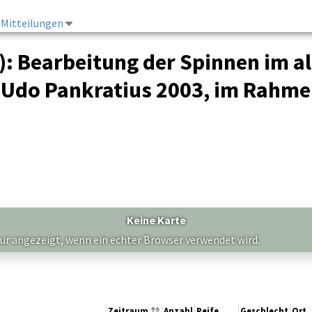
Mitteilungen
): Bearbeitung der Spinnen im a
 Udo Pankratius 2003, im Rahmen
Keine Karte
nur angezeigt, wenn ein echter Browser verwendet wird.
Zeitraum
Anzahl
Reife
Geschlecht
Ort