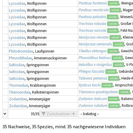
Pardosa hortensis
, Weinga
Lycosidae
, Wolfspinnen
valide
Pardosa monticola
, Mager
Lycosidae
, Wolfspinnen
valide
Pardosa palustris
, Wiesenl
Lycosidae
, Wolfspinnen
valide
Trochosa robusta
, Großer
Lycosidae
, Wolfspinnen
valide
Trochosa ruricola
, Feld-N
Lycosidae
, Wolfspinnen
valide
Xerolycosa miniata
, Klein
Lycosidae
, Wolfspinnen
valide
Xerolycosa nemoralis
, Gro
Lycosidae
, Wolfspinnen
valide
Tibellus oblongus
, Gewöhn
Philodromidae
, Laufspinnen
valide
Phrurolithus festivus
, Gew
Phrurolithidae
, Ameisensackspinnen
valide
Aelurillus v-insignitus
, V-F
Salticidae
, Springspinnen
valide
Phlegra fasciata
, Gebände
Salticidae
, Springspinnen
valide
Talavera petrensis
, Heide-
Salticidae
, Springspinnen
valide
Xysticus kochi
, Anspruchs
Thomisidae
, Krabbenspinnen
valide
Titanoeca quadriguttata
,
Titanoecidae
, Kalksteinspinnen
valide
Zodarion italicum
, Italien
Zodariidae
, Ameisenjäger
valide
Zodarion rubidum
, Rotbr
Zodariidae
, Ameisenjäger
valide
35/35
Zurücksetzen
35 Nachweise, 35 Spezies, mind. 35 nachgewiesene Individuen