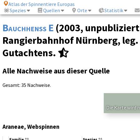
Atlas der Spinnentiere Europas
Spezies
Quellen
Orte
Statistik
Bauchhenß E
(2003, unpubliziert
Rangierbahnhof Nürnberg, leg.
Gutachtens.
Alle Nachweise aus dieser Quelle
Gesamt: 35 Nachweise.
Die Karte wird 
Araneae, Webspinnen
Familie
Spezies