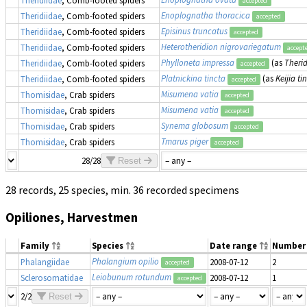
Theridiidae
, Comb-footed spiders
accepted
Enoplognatha thoracica
Theridiidae
, Comb-footed spiders
accepted
Episinus truncatus
Theridiidae
, Comb-footed spiders
accepted
Heterotheridion nigrovariegatum
Theridiidae
, Comb-footed spiders
accept
Phylloneta impressa
(as
Theri
Theridiidae
, Comb-footed spiders
accepted
Platnickina tincta
(as
Keijia ti
Theridiidae
, Comb-footed spiders
accepted
Misumena vatia
Thomisidae
, Crab spiders
accepted
Misumena vatia
Thomisidae
, Crab spiders
accepted
Synema globosum
Thomisidae
, Crab spiders
accepted
Tmarus piger
Thomisidae
, Crab spiders
accepted
28/28
Reset
28 records, 25 species, min. 36 recorded specimens
Opiliones, Harvestmen
Family
Species
Date range
Number
Phalangium opilio
Phalangiidae
2008-07-12
2
accepted
Leiobunum rotundum
Sclerosomatidae
2008-07-12
1
accepted
2/2
Reset