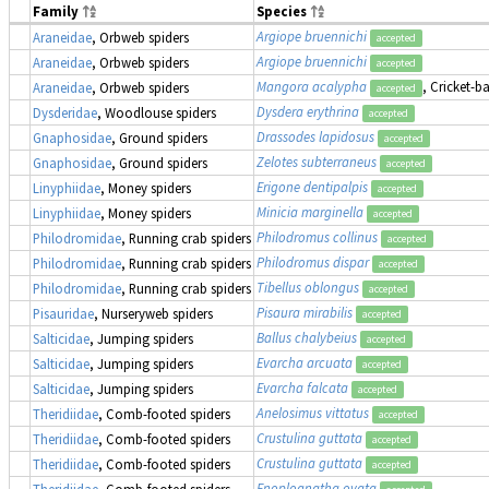
Family
Species
Argiope bruennichi
Araneidae
, Orbweb spiders
accepted
Argiope bruennichi
Araneidae
, Orbweb spiders
accepted
Mangora acalypha
, Cricket-b
Araneidae
, Orbweb spiders
accepted
Dysdera erythrina
Dysderidae
, Woodlouse spiders
accepted
Drassodes lapidosus
Gnaphosidae
, Ground spiders
accepted
Zelotes subterraneus
Gnaphosidae
, Ground spiders
accepted
Erigone dentipalpis
Linyphiidae
, Money spiders
accepted
Minicia marginella
Linyphiidae
, Money spiders
accepted
Philodromus collinus
Philodromidae
, Running crab spiders
accepted
Philodromus dispar
Philodromidae
, Running crab spiders
accepted
Tibellus oblongus
Philodromidae
, Running crab spiders
accepted
Pisaura mirabilis
Pisauridae
, Nurseryweb spiders
accepted
Ballus chalybeius
Salticidae
, Jumping spiders
accepted
Evarcha arcuata
Salticidae
, Jumping spiders
accepted
Evarcha falcata
Salticidae
, Jumping spiders
accepted
Anelosimus vittatus
Theridiidae
, Comb-footed spiders
accepted
Crustulina guttata
Theridiidae
, Comb-footed spiders
accepted
Crustulina guttata
Theridiidae
, Comb-footed spiders
accepted
Enoplognatha ovata