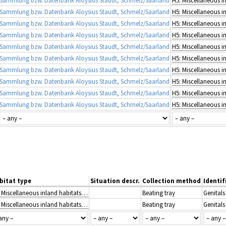
Sammlung bzw. Datenbank Aloysius Staudt, Schmelz/Saarland
Sammlung bzw. Datenbank Aloysius Staudt, Schmelz/Saarland
Sammlung bzw. Datenbank Aloysius Staudt, Schmelz/Saarland
Sammlung bzw. Datenbank Aloysius Staudt, Schmelz/Saarland
Sammlung bzw. Datenbank Aloysius Staudt, Schmelz/Saarland
Sammlung bzw. Datenbank Aloysius Staudt, Schmelz/Saarland
Sammlung bzw. Datenbank Aloysius Staudt, Schmelz/Saarland
Sammlung bzw. Datenbank Aloysius Staudt, Schmelz/Saarland
Sammlung bzw. Datenbank Aloysius Staudt, Schmelz/Saarland
Sammlung bzw. Datenbank Aloysius Staudt, Schmelz/Saarland
bitat type
Situation descr.
Collection method
Identif
H5: Miscellaneous inland habitats with very sparse or no vegetation
Beating tray
Genitals
H5: Miscellaneous inland habitats with very sparse or no vegetation
Beating tray
Genitals