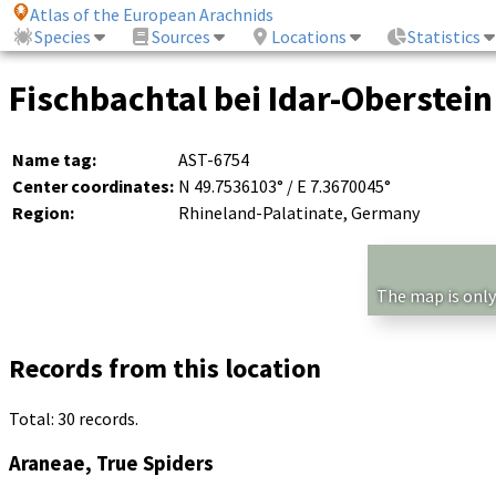
Atlas of the European Arachnids
Species
Sources
Locations
Statistics
Fischbachtal bei Idar-Oberstein
Name tag:
AST-6754
Center coordinates:
N 49.7536103° / E 7.3670045°
Region:
Rhineland-Palatinate, Germany
The map is only
Records from this location
Total: 30 records.
Araneae, True Spiders