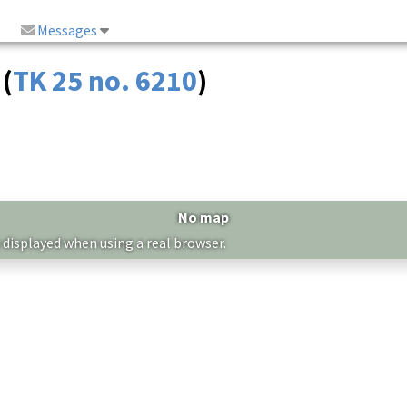
Messages
 (
TK 25 no. 6210
)
No map
 displayed when using a real browser.