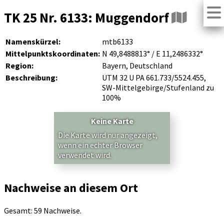
TK 25 Nr. 6133: Muggendorf
Namenskürzel:
mtb6133
Mittelpunktskoordinaten:
N 49,8488813° / E 11,2486332°
Region:
Bayern, Deutschland
Beschreibung:
UTM 32 U PA 661.733/5524.455,
SW-Mittelgebirge/Stufenland zu
100%
Keine Karte
Die Karte wird nur angezeigt,
wenn ein echter Browser
verwendet wird.
Nachweise an diesem Ort
Gesamt: 59 Nachweise.