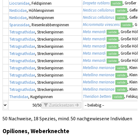
Drapeta rutilans
, Großer G
Liocranidae
, Feldspinnen
valide
Nesticus cellulanus
, Gefle
Nesticidae
, Höhlenspinnen
valide
Nesticus cellulanus
, Gefle
Nesticidae
, Höhlenspinnen
valide
Micrommata virescens
, Gr
Sparassidae
, Riesenkrabbenspinnen
valide
Meta menardi
, Große Höh
Tetragnathidae
, Streckerspinnen
valide
Meta menardi
, Große Höh
Tetragnathidae
, Streckerspinnen
valide
Meta menardi
, Große Höh
Tetragnathidae
, Streckerspinnen
valide
Meta menardi
, Große Höh
Tetragnathidae
, Streckerspinnen
valide
Meta menardi
, Große Höh
Tetragnathidae
, Streckerspinnen
valide
Metellina merianae
, Klein
Tetragnathidae
, Streckerspinnen
valide
Metellina merianae
, Klein
Tetragnathidae
, Streckerspinnen
valide
Metellina merianae
, Klein
Tetragnathidae
, Streckerspinnen
valide
Metellina merianae
, Klein
Tetragnathidae
, Streckerspinnen
valide
Theridion betteni
, Felskug
Theridiidae
, Kugelspinnen
valide
50/50
Zurücksetzen
50 Nachweise, 18 Spezies, mind. 50 nachgewiesene Individuen
Opiliones, Weberknechte