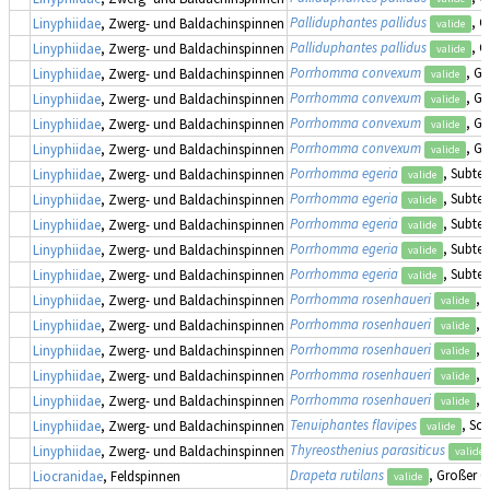
Palliduphantes pallidus
, 
Linyphiidae
, Zwerg- und Baldachinspinnen
valide
Palliduphantes pallidus
, 
Linyphiidae
, Zwerg- und Baldachinspinnen
valide
Porrhomma convexum
, G
Linyphiidae
, Zwerg- und Baldachinspinnen
valide
Porrhomma convexum
, G
Linyphiidae
, Zwerg- und Baldachinspinnen
valide
Porrhomma convexum
, G
Linyphiidae
, Zwerg- und Baldachinspinnen
valide
Porrhomma convexum
, G
Linyphiidae
, Zwerg- und Baldachinspinnen
valide
Porrhomma egeria
, Subte
Linyphiidae
, Zwerg- und Baldachinspinnen
valide
Porrhomma egeria
, Subte
Linyphiidae
, Zwerg- und Baldachinspinnen
valide
Porrhomma egeria
, Subte
Linyphiidae
, Zwerg- und Baldachinspinnen
valide
Porrhomma egeria
, Subte
Linyphiidae
, Zwerg- und Baldachinspinnen
valide
Porrhomma egeria
, Subte
Linyphiidae
, Zwerg- und Baldachinspinnen
valide
Porrhomma rosenhaueri
, 
Linyphiidae
, Zwerg- und Baldachinspinnen
valide
Porrhomma rosenhaueri
, 
Linyphiidae
, Zwerg- und Baldachinspinnen
valide
Porrhomma rosenhaueri
, 
Linyphiidae
, Zwerg- und Baldachinspinnen
valide
Porrhomma rosenhaueri
, 
Linyphiidae
, Zwerg- und Baldachinspinnen
valide
Porrhomma rosenhaueri
, 
Linyphiidae
, Zwerg- und Baldachinspinnen
valide
Tenuiphantes flavipes
, Sc
Linyphiidae
, Zwerg- und Baldachinspinnen
valide
Thyreosthenius parasiticus
Linyphiidae
, Zwerg- und Baldachinspinnen
valide
Drapeta rutilans
, Großer G
Liocranidae
, Feldspinnen
valide