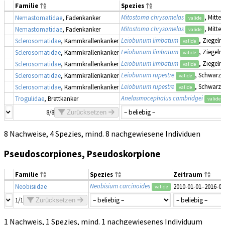
Familie
Spezies
Mitostoma chrysomelas
, Mitte
Nemastomatidae
, Fadenkanker
valide
Mitostoma chrysomelas
, Mitte
Nemastomatidae
, Fadenkanker
valide
Leiobunum limbatum
, Ziegelr
Sclerosomatidae
, Kammkrallenkanker
valide
Leiobunum limbatum
, Ziegelr
Sclerosomatidae
, Kammkrallenkanker
valide
Leiobunum limbatum
, Ziegelr
Sclerosomatidae
, Kammkrallenkanker
valide
Leiobunum rupestre
, Schwarzr
Sclerosomatidae
, Kammkrallenkanker
valide
Leiobunum rupestre
, Schwarzr
Sclerosomatidae
, Kammkrallenkanker
valide
Anelasmocephalus cambridgei
Trogulidae
, Brettkanker
valide
8/8
Zurücksetzen
8 Nachweise, 4 Spezies, mind. 8 nachgewiesene Individuen
Pseudoscorpiones, Pseudoskorpione
Familie
Spezies
Zeitraum
Neobisium carcinoides
Neobisiidae
2010-01-01–2016-07
valide
1/1
Zurücksetzen
1 Nachweis, 1 Spezies, mind. 1 nachgewiesenes Individuum