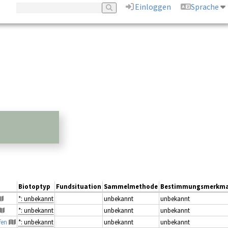
Einloggen
Sprache
Biotoptyp
Fundsituation
Sammelmethode
Bestimmungsmerkma
*: unbekannt
unbekannt
unbekannt
*: unbekannt
unbekannt
unbekannt
fen
*: unbekannt
unbekannt
unbekannt