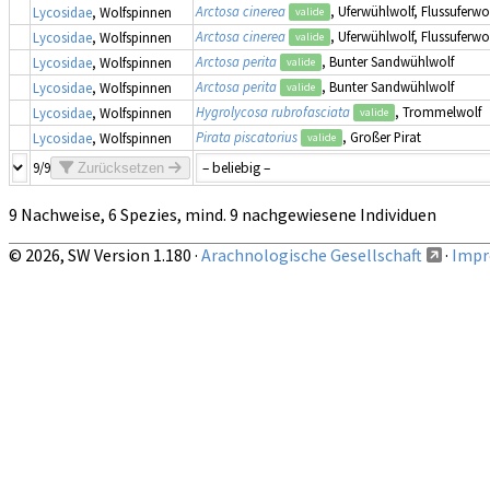
Arctosa cinerea
, Uferwühlwolf, Flussuferwo
Lycosidae
, Wolfspinnen
valide
Arctosa cinerea
, Uferwühlwolf, Flussuferwo
Lycosidae
, Wolfspinnen
valide
Arctosa perita
, Bunter Sandwühlwolf
Lycosidae
, Wolfspinnen
valide
Arctosa perita
, Bunter Sandwühlwolf
Lycosidae
, Wolfspinnen
valide
Hygrolycosa rubrofasciata
, Trommelwolf
Lycosidae
, Wolfspinnen
valide
Pirata piscatorius
, Großer Pirat
Lycosidae
, Wolfspinnen
valide
9/9
Zurücksetzen
9 Nachweise, 6 Spezies, mind. 9 nachgewiesene Individuen
© 2026, SW Version 1.180 ·
Arachnologische Gesellschaft
·
Impr