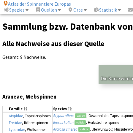
Atlas der Spinnentiere Europas
Spezies
Quellen
Orte
Statistik
Sammlung bzw. Datenbank von
Alle Nachweise aus dieser Quelle
Gesamt: 9 Nachweise.
Die Karte wird 
Araneae, Webspinnen
Familie
Spezies
Atypus affinis
, Gewöhnliche Tapezierspinn
Atypidae
, Tapezierspinnen
valide
Eresus kollari
, Herbströhrenspinne
Eresidae
, Röhrenspinnen
valide
Arctosa cinerea
, Uferwühlwolf, Flussuferwo
Lycosidae
, Wolfspinnen
valide