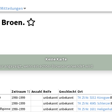
Mitteilungen
 Broen.
Keine Karte
nur angezeigt, wenn ein echter Browser verwendet wird.
Zeitraum
Anzahl
Reife
Geschlecht
Ort
e
1990–1999
unbekannt
unbekannt
TK 25 Nr. 5332: Königsee
1990–1999
unbekannt
unbekannt
TK 25 Nr. 4045: Schlenzer
lfspinne
1990–1999
unbekannt
unbekannt
TK 25 Nr. 1631: Heiligenha