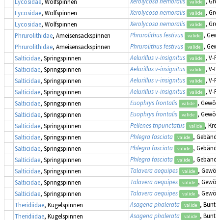
Xerolycosa nemoralis
, Gro
Lycosidae
, Wolfspinnen
valide
Xerolycosa nemoralis
, Gro
Lycosidae
, Wolfspinnen
valide
Xerolycosa nemoralis
, Gro
Lycosidae
, Wolfspinnen
valide
Phrurolithus festivus
, Gew
Phrurolithidae
, Ameisensackspinnen
valide
Phrurolithus festivus
, Gew
Phrurolithidae
, Ameisensackspinnen
valide
Aelurillus v-insignitus
, V-F
Salticidae
, Springspinnen
valide
Aelurillus v-insignitus
, V-F
Salticidae
, Springspinnen
valide
Aelurillus v-insignitus
, V-F
Salticidae
, Springspinnen
valide
Aelurillus v-insignitus
, V-F
Salticidae
, Springspinnen
valide
Euophrys frontalis
, Gewöh
Salticidae
, Springspinnen
valide
Euophrys frontalis
, Gewöh
Salticidae
, Springspinnen
valide
Pellenes tripunctatus
, Kre
Salticidae
, Springspinnen
valide
Phlegra fasciata
, Gebände
Salticidae
, Springspinnen
valide
Phlegra fasciata
, Gebände
Salticidae
, Springspinnen
valide
Phlegra fasciata
, Gebände
Salticidae
, Springspinnen
valide
Talavera aequipes
, Gewöhn
Salticidae
, Springspinnen
valide
Talavera aequipes
, Gewöhn
Salticidae
, Springspinnen
valide
Talavera aequipes
, Gewöhn
Salticidae
, Springspinnen
valide
Asagena phalerata
, Bunte
Theridiidae
, Kugelspinnen
valide
Asagena phalerata
, Bunte
Theridiidae
, Kugelspinnen
valide