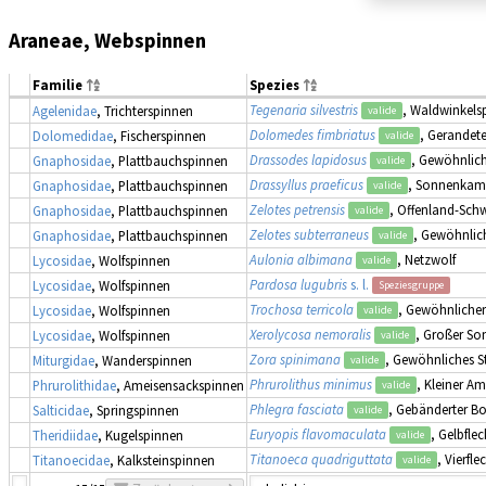
Araneae, Webspinnen
Familie
Spezies
Tegenaria silvestris
, Waldwinkels
Agelenidae
, Trichterspinnen
valide
Dolomedes fimbriatus
, Gerandet
Dolomedidae
, Fischerspinnen
valide
Drassodes lapidosus
, Gewöhnlich
Gnaphosidae
, Plattbauchspinnen
valide
Drassyllus praeficus
, Sonnenka
Gnaphosidae
, Plattbauchspinnen
valide
Zelotes petrensis
, Offenland-Sch
Gnaphosidae
, Plattbauchspinnen
valide
Zelotes subterraneus
, Gewöhnlic
Gnaphosidae
, Plattbauchspinnen
valide
Aulonia albimana
, Netzwolf
Lycosidae
, Wolfspinnen
valide
Pardosa lugubris
s. l.
Lycosidae
, Wolfspinnen
Speziesgruppe
Trochosa terricola
, Gewöhnliche
Lycosidae
, Wolfspinnen
valide
Xerolycosa nemoralis
, Großer So
Lycosidae
, Wolfspinnen
valide
Zora spinimana
, Gewöhnliches S
Miturgidae
, Wanderspinnen
valide
Phrurolithus minimus
, Kleiner 
Phrurolithidae
, Ameisensackspinnen
valide
Phlegra fasciata
, Gebänderter B
Salticidae
, Springspinnen
valide
Euryopis flavomaculata
, Gelbfle
Theridiidae
, Kugelspinnen
valide
Titanoeca quadriguttata
, Vierfl
Titanoecidae
, Kalksteinspinnen
valide