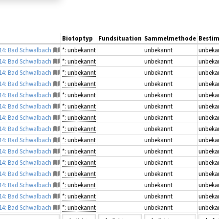
Biotoptyp
Fundsituation
Sammelmethode
Besti
814: Bad Schwalbach
*: unbekannt
unbekannt
unbeka
814: Bad Schwalbach
*: unbekannt
unbekannt
unbeka
814: Bad Schwalbach
*: unbekannt
unbekannt
unbeka
814: Bad Schwalbach
*: unbekannt
unbekannt
unbeka
814: Bad Schwalbach
*: unbekannt
unbekannt
unbeka
814: Bad Schwalbach
*: unbekannt
unbekannt
unbeka
814: Bad Schwalbach
*: unbekannt
unbekannt
unbeka
814: Bad Schwalbach
*: unbekannt
unbekannt
unbeka
814: Bad Schwalbach
*: unbekannt
unbekannt
unbeka
814: Bad Schwalbach
*: unbekannt
unbekannt
unbeka
814: Bad Schwalbach
*: unbekannt
unbekannt
unbeka
814: Bad Schwalbach
*: unbekannt
unbekannt
unbeka
814: Bad Schwalbach
*: unbekannt
unbekannt
unbeka
814: Bad Schwalbach
*: unbekannt
unbekannt
unbeka
814: Bad Schwalbach
*: unbekannt
unbekannt
unbeka