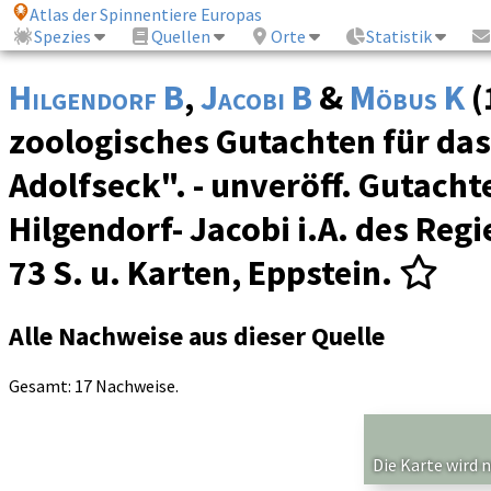
Atlas der Spinnentiere Europas
Spezies
Quellen
Orte
Statistik
Hilgendorf B
,
Jacobi B
&
Möbus K
(
zoologisches Gutachten für das 
Adolfseck". - unveröff. Gutach
Hilgendorf- Jacobi i.A. des Re
73 S. u. Karten, Eppstein.
Alle Nachweise aus dieser Quelle
Gesamt: 17 Nachweise.
Die Karte wird 