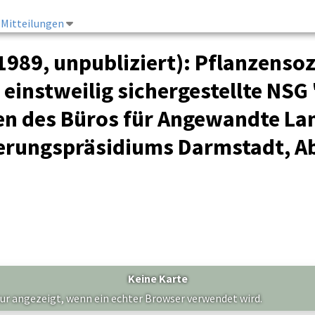
Mitteilungen
1989, unpubliziert): Pflanzenso
einstweilig sichergestellte NSG
ten des Büros für Angewandte La
gierungspräsidiums Darmstadt, Ab
Keine Karte
nur angezeigt, wenn ein echter Browser verwendet wird.