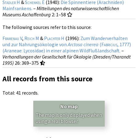
Stadler H
&
Schenkel E
(1940):
Die Spinnentiere (Arachniden)
Mainfrankens.
–
Mitteilungen des naturwissenschaftlichen
Museums Aschaffenburg
2
: 1–58
The following sources refer to this source:
Framenau V
,
Reich M
&
Plachter H
(1996):
Zum Wanderverhalten
und zur Nahrungsökologie von
Arctosa cinerea
(
Fabricius
, 1777)
(Araneae: Lycosidae) in einer alpinen Wildflußlandschaft.
–
Verhandlungen der Gesellschaft für Ökologie (Dresden/Tharandt
1995)
26
: 369–375
All records from this source
Total: 41 records.
No map
The map is only displayed when
using a real browser.