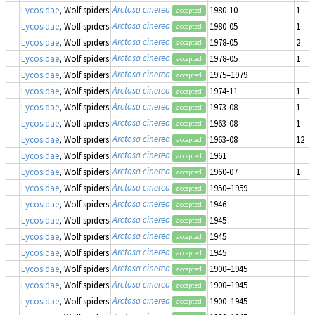
Arctosa cinerea
Lycosidae
, Wolf spiders
1980-10
1
accepted
Arctosa cinerea
Lycosidae
, Wolf spiders
1980-05
1
accepted
Arctosa cinerea
Lycosidae
, Wolf spiders
1978-05
2
accepted
Arctosa cinerea
Lycosidae
, Wolf spiders
1978-05
1
accepted
Arctosa cinerea
Lycosidae
, Wolf spiders
1975–1979
accepted
Arctosa cinerea
Lycosidae
, Wolf spiders
1974-11
1
accepted
Arctosa cinerea
Lycosidae
, Wolf spiders
1973-08
1
accepted
Arctosa cinerea
Lycosidae
, Wolf spiders
1963-08
1
accepted
Arctosa cinerea
Lycosidae
, Wolf spiders
1963-08
12
accepted
Arctosa cinerea
Lycosidae
, Wolf spiders
1961
accepted
Arctosa cinerea
Lycosidae
, Wolf spiders
1960-07
1
accepted
Arctosa cinerea
Lycosidae
, Wolf spiders
1950–1959
accepted
Arctosa cinerea
Lycosidae
, Wolf spiders
1946
accepted
Arctosa cinerea
Lycosidae
, Wolf spiders
1945
accepted
Arctosa cinerea
Lycosidae
, Wolf spiders
1945
accepted
Arctosa cinerea
Lycosidae
, Wolf spiders
1945
accepted
Arctosa cinerea
Lycosidae
, Wolf spiders
1900–1945
accepted
Arctosa cinerea
Lycosidae
, Wolf spiders
1900–1945
accepted
Arctosa cinerea
Lycosidae
, Wolf spiders
1900–1945
accepted