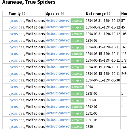
Araneae, True Spiders
Family
Species
Date range
Num
Arctosa cinerea
Lycosidae
, Wolf spiders
1994-08-31–1994-10-12
57
accepted
Arctosa cinerea
Lycosidae
, Wolf spiders
1994-08-31–1994-10-12
45
accepted
Arctosa cinerea
Lycosidae
, Wolf spiders
1994-08-31–1994-10-12
105
accepted
Arctosa cinerea
Lycosidae
, Wolf spiders
1994-07
accepted
Arctosa cinerea
Lycosidae
, Wolf spiders
1994-06-15–1994-10-11
163
accepted
Arctosa cinerea
Lycosidae
, Wolf spiders
1994-06-15–1994-10-11
113
accepted
Arctosa cinerea
Lycosidae
, Wolf spiders
1994-06-15–1994-10-11
178
accepted
Arctosa cinerea
Lycosidae
, Wolf spiders
1994-06-15–1994-10-11
144
accepted
Arctosa cinerea
Lycosidae
, Wolf spiders
1994-06-15–1994-10-11
249
accepted
Arctosa cinerea
Lycosidae
, Wolf spiders
1994-04-01–1994-06-30
accepted
Arctosa cinerea
Lycosidae
, Wolf spiders
1994
accepted
Arctosa cinerea
Lycosidae
, Wolf spiders
1993-06
1
accepted
Arctosa cinerea
Lycosidae
, Wolf spiders
1993-05
1
accepted
Arctosa cinerea
Lycosidae
, Wolf spiders
1992-07
1
accepted
Arctosa cinerea
Lycosidae
, Wolf spiders
1991-06
accepted
Arctosa cinerea
Lycosidae
, Wolf spiders
1991-06
accepted
Arctosa cinerea
Lycosidae
, Wolf spiders
1990
accepted