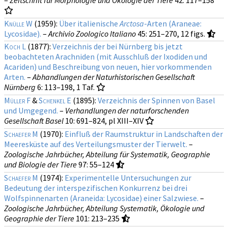
Knülle W
(1959):
Über italienische
Arctosa
-Arten (Araneae:
Lycosidae).
–
Archivio Zoologico Italiano
45
: 251–270, 12 figs.
Koch L
(1877):
Verzeichnis der bei Nürnberg bis jetzt
beobachteten Arachniden (mit Ausschluß der Ixodiden und
Acariden) und Beschreibung von neuen, hier vorkommenden
Arten.
–
Abhandlungen der Naturhistorischen Gesellschaft
Nürnberg
6
: 113–198, 1 Taf.
Müller F
&
Schenkel E
(1895):
Verzeichnis der Spinnen von Basel
und Umgegend.
–
Verhandlungen der naturforschenden
Gesellschaft Basel
10
: 691–824, pl XIII–XIV
Schaefer M
(1970):
Einfluß der Raumstruktur in Landschaften der
Meeresküste auf des Verteilungsmuster der Tierwelt.
–
Zoologische Jahrbücher, Abteilung für Systematik, Geographie
und Biologie der Tiere
97
: 55–124
Schaefer M
(1974):
Experimentelle Untersuchungen zur
Bedeutung der interspezifischen Konkurrenz bei drei
Wolfspinnenarten (Araneida: Lycosidae) einer Salzwiese.
–
Zoologische Jahrbücher, Abteilung Systematik, Ökologie und
Geographie der Tiere
101
: 213–235