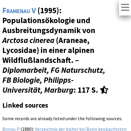
Framenau V
(1995):
Populationsökologie und
Ausbreitungsdynamik von
Arctosa cinerea
(Araneae,
Lycosidae) in einer alpinen
Wildflußlandschaft. –
Diplomarbeit, FG Naturschutz,
FB Biologie, Philipps-
Universität, Marburg
: 117 S.
Linked sources
Some records are already listed under the following sources:
Bertkau P
(1880):
Verzeichnis der bisher bei Bonn beobachteten