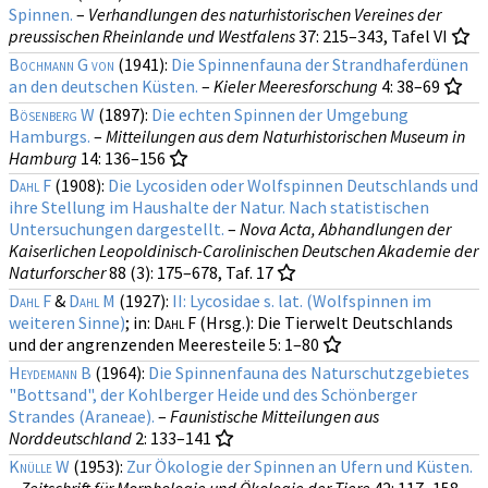
Spinnen.
–
Verhandlungen des naturhistorischen Vereines der
preussischen Rheinlande und Westfalens
37
: 215–343, Tafel VI
Bochmann G von
(1941):
Die Spinnenfauna der Strandhaferdünen
an den deutschen Küsten.
–
Kieler Meeresforschung
4
: 38–69
Bösenberg W
(1897):
Die echten Spinnen der Umgebung
Hamburgs.
–
Mitteilungen aus dem Naturhistorischen Museum in
Hamburg
14
: 136–156
Dahl F
(1908):
Die Lycosiden oder Wolfspinnen Deutschlands und
ihre Stellung im Haushalte der Natur. Nach statistischen
Untersuchungen dargestellt.
–
Nova Acta, Abhandlungen der
Kaiserlichen Leopoldinisch-Carolinischen Deutschen Akademie der
Naturforscher
88 (3)
: 175–678, Taf. 17
Dahl F
&
Dahl M
(1927):
II: Lycosidae s. lat. (Wolfspinnen im
weiteren Sinne)
; in:
Dahl F
(Hrsg.): Die Tierwelt Deutschlands
und der angrenzenden Meeresteile
5
: 1–80
Heydemann B
(1964):
Die Spinnenfauna des Naturschutzgebietes
"Bottsand", der Kohlberger Heide und des Schönberger
Strandes (Araneae).
–
Faunistische Mitteilungen aus
Norddeutschland
2
: 133–141
Knülle W
(1953):
Zur Ökologie der Spinnen an Ufern und Küsten.
–
Zeitschrift für Morphologie und Ökologie der Tiere
42
: 117–158