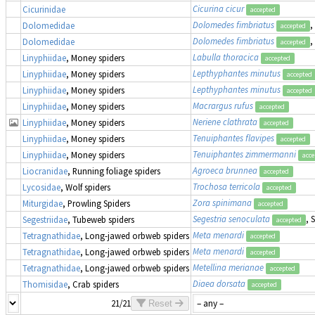
Cicurina cicur
Cicurinidae
accepted
Dolomedes fimbriatus
,
Dolomedidae
accepted
Dolomedes fimbriatus
,
Dolomedidae
accepted
Labulla thoracica
Linyphiidae
, Money spiders
accepted
Lepthyphantes minutus
Linyphiidae
, Money spiders
accepted
Lepthyphantes minutus
Linyphiidae
, Money spiders
accepted
Macrargus rufus
Linyphiidae
, Money spiders
accepted
Neriene clathrata
Linyphiidae
, Money spiders
accepted
Tenuiphantes flavipes
Linyphiidae
, Money spiders
accepted
Tenuiphantes zimmermanni
Linyphiidae
, Money spiders
acce
Agroeca brunnea
Liocranidae
, Running foliage spiders
accepted
Trochosa terricola
Lycosidae
, Wolf spiders
accepted
Zora spinimana
Miturgidae
, Prowling Spiders
accepted
Segestria senoculata
, 
Segestriidae
, Tubeweb spiders
accepted
Meta menardi
Tetragnathidae
, Long-jawed orbweb spiders
accepted
Meta menardi
Tetragnathidae
, Long-jawed orbweb spiders
accepted
Metellina merianae
Tetragnathidae
, Long-jawed orbweb spiders
accepted
Diaea dorsata
Thomisidae
, Crab spiders
accepted
21/21
Reset