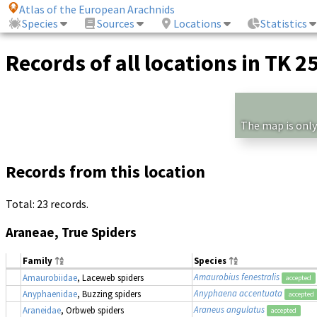
Atlas of the European Arachnids
Species
Sources
Locations
Statistics
Records of all locations in TK 2
The map is only
Records from this location
Total: 23 records.
Araneae, True Spiders
Family
Species
Amaurobius fenestralis
Amaurobiidae
, Laceweb spiders
accepted
Anyphaena accentuata
Anyphaenidae
, Buzzing spiders
accepted
Araneus angulatus
Araneidae
, Orbweb spiders
accepted