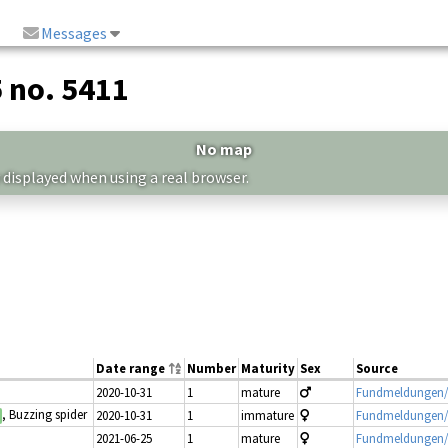
Messages
5 no. 5411
No map
 displayed when using a real browser.
Date range
Number
Maturity
Sex
Source
2020-10-31
1
mature
Fundmeldungen/
, Buzzing spider
2020-10-31
1
immature
Fundmeldungen/
2021-06-25
1
mature
Fundmeldungen/