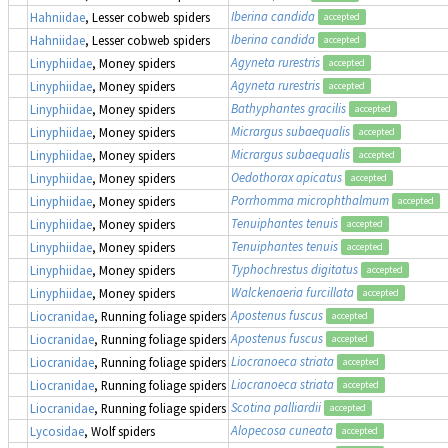
Iberina candida
Hahniidae
, Lesser cobweb spiders
accepted
Iberina candida
Hahniidae
, Lesser cobweb spiders
accepted
Agyneta rurestris
Linyphiidae
, Money spiders
accepted
Agyneta rurestris
Linyphiidae
, Money spiders
accepted
Bathyphantes gracilis
Linyphiidae
, Money spiders
accepted
Micrargus subaequalis
Linyphiidae
, Money spiders
accepted
Micrargus subaequalis
Linyphiidae
, Money spiders
accepted
Oedothorax apicatus
Linyphiidae
, Money spiders
accepted
Porrhomma microphthalmum
Linyphiidae
, Money spiders
accepted
Tenuiphantes tenuis
Linyphiidae
, Money spiders
accepted
Tenuiphantes tenuis
Linyphiidae
, Money spiders
accepted
Typhochrestus digitatus
Linyphiidae
, Money spiders
accepted
Walckenaeria furcillata
Linyphiidae
, Money spiders
accepted
Apostenus fuscus
Liocranidae
, Running foliage spiders
accepted
Apostenus fuscus
Liocranidae
, Running foliage spiders
accepted
Liocranoeca striata
Liocranidae
, Running foliage spiders
accepted
Liocranoeca striata
Liocranidae
, Running foliage spiders
accepted
Scotina palliardii
Liocranidae
, Running foliage spiders
accepted
Alopecosa cuneata
Lycosidae
, Wolf spiders
accepted