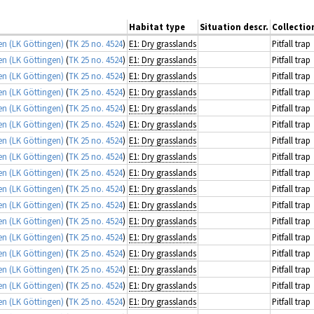
Habitat type
Situation descr.
Collecti
n (LK Göttingen)
(
TK 25 no. 4524
)
E1: Dry grasslands
Pitfall trap
n (LK Göttingen)
(
TK 25 no. 4524
)
E1: Dry grasslands
Pitfall trap
n (LK Göttingen)
(
TK 25 no. 4524
)
E1: Dry grasslands
Pitfall trap
n (LK Göttingen)
(
TK 25 no. 4524
)
E1: Dry grasslands
Pitfall trap
n (LK Göttingen)
(
TK 25 no. 4524
)
E1: Dry grasslands
Pitfall trap
n (LK Göttingen)
(
TK 25 no. 4524
)
E1: Dry grasslands
Pitfall trap
n (LK Göttingen)
(
TK 25 no. 4524
)
E1: Dry grasslands
Pitfall trap
n (LK Göttingen)
(
TK 25 no. 4524
)
E1: Dry grasslands
Pitfall trap
n (LK Göttingen)
(
TK 25 no. 4524
)
E1: Dry grasslands
Pitfall trap
n (LK Göttingen)
(
TK 25 no. 4524
)
E1: Dry grasslands
Pitfall trap
n (LK Göttingen)
(
TK 25 no. 4524
)
E1: Dry grasslands
Pitfall trap
n (LK Göttingen)
(
TK 25 no. 4524
)
E1: Dry grasslands
Pitfall trap
n (LK Göttingen)
(
TK 25 no. 4524
)
E1: Dry grasslands
Pitfall trap
n (LK Göttingen)
(
TK 25 no. 4524
)
E1: Dry grasslands
Pitfall trap
n (LK Göttingen)
(
TK 25 no. 4524
)
E1: Dry grasslands
Pitfall trap
n (LK Göttingen)
(
TK 25 no. 4524
)
E1: Dry grasslands
Pitfall trap
n (LK Göttingen)
(
TK 25 no. 4524
)
E1: Dry grasslands
Pitfall trap