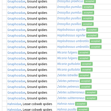
Drassyllus praeficus
Gnaphosidae
, Ground spiders
accepted
Drassyllus pumilus
Gnaphosidae
, Ground spiders
accepted
Drassyllus pumilus
Gnaphosidae
, Ground spiders
accepted
Drassyllus pusillus
Gnaphosidae
, Ground spiders
accepted
Drassyllus pusillus
Gnaphosidae
, Ground spiders
accepted
Haplodrassus signifer
Gnaphosidae
, Ground spiders
accepted
Haplodrassus signifer
Gnaphosidae
, Ground spiders
accepted
Haplodrassus umbratilis
Gnaphosidae
, Ground spiders
accepted
Haplodrassus umbratilis
Gnaphosidae
, Ground spiders
accepted
Micaria fulgens
Gnaphosidae
, Ground spiders
accepted
Micaria fulgens
Gnaphosidae
, Ground spiders
accepted
Micaria guttulata
Gnaphosidae
, Ground spiders
accepted
Micaria guttulata
Gnaphosidae
, Ground spiders
accepted
Zelotes latreillei
Gnaphosidae
, Ground spiders
accepted
Zelotes petrensis
Gnaphosidae
, Ground spiders
accepted
Zelotes petrensis
Gnaphosidae
, Ground spiders
accepted
Zelotes subterraneus
Gnaphosidae
, Ground spiders
accepted
Zelotes subterraneus
Gnaphosidae
, Ground spiders
accepted
Hahnia nava
Hahniidae
, Lesser cobweb spiders
accepted
Hahnia pusilla
Hahniidae
, Lesser cobweb spiders
accepted