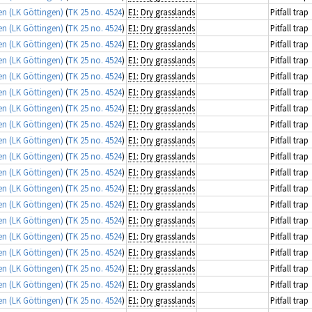
n (LK Göttingen)
(
TK 25 no. 4524
)
E1: Dry grasslands
Pitfall trap
n (LK Göttingen)
(
TK 25 no. 4524
)
E1: Dry grasslands
Pitfall trap
n (LK Göttingen)
(
TK 25 no. 4524
)
E1: Dry grasslands
Pitfall trap
n (LK Göttingen)
(
TK 25 no. 4524
)
E1: Dry grasslands
Pitfall trap
n (LK Göttingen)
(
TK 25 no. 4524
)
E1: Dry grasslands
Pitfall trap
n (LK Göttingen)
(
TK 25 no. 4524
)
E1: Dry grasslands
Pitfall trap
n (LK Göttingen)
(
TK 25 no. 4524
)
E1: Dry grasslands
Pitfall trap
n (LK Göttingen)
(
TK 25 no. 4524
)
E1: Dry grasslands
Pitfall trap
n (LK Göttingen)
(
TK 25 no. 4524
)
E1: Dry grasslands
Pitfall trap
n (LK Göttingen)
(
TK 25 no. 4524
)
E1: Dry grasslands
Pitfall trap
n (LK Göttingen)
(
TK 25 no. 4524
)
E1: Dry grasslands
Pitfall trap
n (LK Göttingen)
(
TK 25 no. 4524
)
E1: Dry grasslands
Pitfall trap
n (LK Göttingen)
(
TK 25 no. 4524
)
E1: Dry grasslands
Pitfall trap
n (LK Göttingen)
(
TK 25 no. 4524
)
E1: Dry grasslands
Pitfall trap
n (LK Göttingen)
(
TK 25 no. 4524
)
E1: Dry grasslands
Pitfall trap
n (LK Göttingen)
(
TK 25 no. 4524
)
E1: Dry grasslands
Pitfall trap
n (LK Göttingen)
(
TK 25 no. 4524
)
E1: Dry grasslands
Pitfall trap
n (LK Göttingen)
(
TK 25 no. 4524
)
E1: Dry grasslands
Pitfall trap
n (LK Göttingen)
(
TK 25 no. 4524
)
E1: Dry grasslands
Pitfall trap