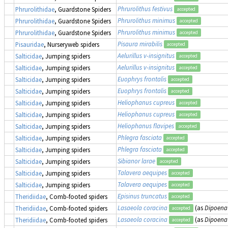
Phrurolithus festivus
Phrurolithidae
, Guardstone Spiders
accepted
Phrurolithus minimus
Phrurolithidae
, Guardstone Spiders
accepted
Phrurolithus minimus
Phrurolithidae
, Guardstone Spiders
accepted
Pisaura mirabilis
Pisauridae
, Nurseryweb spiders
accepted
Aelurillus v-insignitus
Salticidae
, Jumping spiders
accepted
Aelurillus v-insignitus
Salticidae
, Jumping spiders
accepted
Euophrys frontalis
Salticidae
, Jumping spiders
accepted
Euophrys frontalis
Salticidae
, Jumping spiders
accepted
Heliophanus cupreus
Salticidae
, Jumping spiders
accepted
Heliophanus cupreus
Salticidae
, Jumping spiders
accepted
Heliophanus flavipes
Salticidae
, Jumping spiders
accepted
Phlegra fasciata
Salticidae
, Jumping spiders
accepted
Phlegra fasciata
Salticidae
, Jumping spiders
accepted
Sibianor larae
Salticidae
, Jumping spiders
accepted
Talavera aequipes
Salticidae
, Jumping spiders
accepted
Talavera aequipes
Salticidae
, Jumping spiders
accepted
Episinus truncatus
Theridiidae
, Comb-footed spiders
accepted
Lasaeola coracina
(as
Dipoena
Theridiidae
, Comb-footed spiders
accepted
Lasaeola coracina
(as
Dipoena
Theridiidae
, Comb-footed spiders
accepted