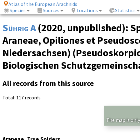
Atlas of the European Arachnids
Species
Sources
Locations
Statistics
Sührig A
(2020, unpublished): S
Araneae, Opiliones et Pseudos
Niedersachsen) (Pseudoskorpion
Biologischen Schutzgemeinschaf
All records from this source
Total: 117 records.
The map is only
Araneae, True Spiders