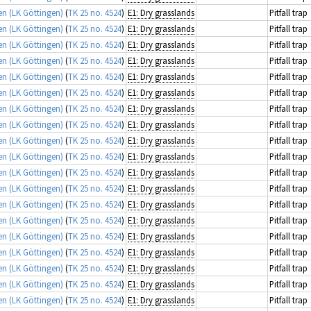
n (LK Göttingen)
(
TK 25 no. 4524
)
E1: Dry grasslands
Pitfall trap
n (LK Göttingen)
(
TK 25 no. 4524
)
E1: Dry grasslands
Pitfall trap
n (LK Göttingen)
(
TK 25 no. 4524
)
E1: Dry grasslands
Pitfall trap
n (LK Göttingen)
(
TK 25 no. 4524
)
E1: Dry grasslands
Pitfall trap
n (LK Göttingen)
(
TK 25 no. 4524
)
E1: Dry grasslands
Pitfall trap
n (LK Göttingen)
(
TK 25 no. 4524
)
E1: Dry grasslands
Pitfall trap
n (LK Göttingen)
(
TK 25 no. 4524
)
E1: Dry grasslands
Pitfall trap
n (LK Göttingen)
(
TK 25 no. 4524
)
E1: Dry grasslands
Pitfall trap
n (LK Göttingen)
(
TK 25 no. 4524
)
E1: Dry grasslands
Pitfall trap
n (LK Göttingen)
(
TK 25 no. 4524
)
E1: Dry grasslands
Pitfall trap
n (LK Göttingen)
(
TK 25 no. 4524
)
E1: Dry grasslands
Pitfall trap
n (LK Göttingen)
(
TK 25 no. 4524
)
E1: Dry grasslands
Pitfall trap
n (LK Göttingen)
(
TK 25 no. 4524
)
E1: Dry grasslands
Pitfall trap
n (LK Göttingen)
(
TK 25 no. 4524
)
E1: Dry grasslands
Pitfall trap
n (LK Göttingen)
(
TK 25 no. 4524
)
E1: Dry grasslands
Pitfall trap
n (LK Göttingen)
(
TK 25 no. 4524
)
E1: Dry grasslands
Pitfall trap
n (LK Göttingen)
(
TK 25 no. 4524
)
E1: Dry grasslands
Pitfall trap
n (LK Göttingen)
(
TK 25 no. 4524
)
E1: Dry grasslands
Pitfall trap
n (LK Göttingen)
(
TK 25 no. 4524
)
E1: Dry grasslands
Pitfall trap