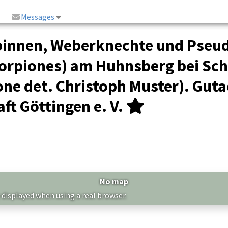
Messages
pinnen, Weberknechte und Pseu
corpiones) am Huhnsberg bei Sch
e det. Christoph Muster). Guta
t Göttingen e. V.
No map
 displayed when using a real browser.