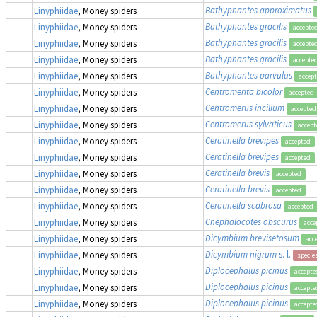
Bathyphantes approximatus
Linyphiidae
, Money spiders
Bathyphantes gracilis
Linyphiidae
, Money spiders
accepte
Bathyphantes gracilis
Linyphiidae
, Money spiders
accepte
Bathyphantes gracilis
Linyphiidae
, Money spiders
accepte
Bathyphantes parvulus
Linyphiidae
, Money spiders
accep
Centromerita bicolor
Linyphiidae
, Money spiders
accepted
Centromerus incilium
Linyphiidae
, Money spiders
accepted
Centromerus sylvaticus
Linyphiidae
, Money spiders
accept
Ceratinella brevipes
Linyphiidae
, Money spiders
accepted
Ceratinella brevipes
Linyphiidae
, Money spiders
accepted
Ceratinella brevis
Linyphiidae
, Money spiders
accepted
Ceratinella brevis
Linyphiidae
, Money spiders
accepted
Ceratinella scabrosa
Linyphiidae
, Money spiders
accepted
Cnephalocotes obscurus
Linyphiidae
, Money spiders
acce
Dicymbium brevisetosum
Linyphiidae
, Money spiders
acc
Dicymbium nigrum
s. l.
Linyphiidae
, Money spiders
specie
Diplocephalus picinus
Linyphiidae
, Money spiders
accepte
Diplocephalus picinus
Linyphiidae
, Money spiders
accepte
Diplocephalus picinus
Linyphiidae
, Money spiders
accepte