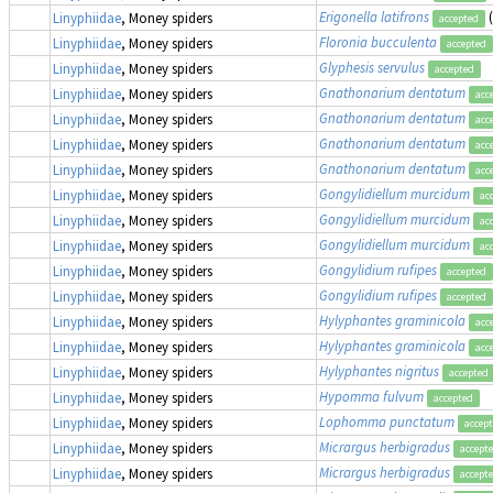
Erigonella latifrons
Linyphiidae
, Money spiders
accepted
Floronia bucculenta
Linyphiidae
, Money spiders
accepted
Glyphesis servulus
Linyphiidae
, Money spiders
accepted
Gnathonarium dentatum
Linyphiidae
, Money spiders
acc
Gnathonarium dentatum
Linyphiidae
, Money spiders
acc
Gnathonarium dentatum
Linyphiidae
, Money spiders
acc
Gnathonarium dentatum
Linyphiidae
, Money spiders
acc
Gongylidiellum murcidum
Linyphiidae
, Money spiders
ac
Gongylidiellum murcidum
Linyphiidae
, Money spiders
ac
Gongylidiellum murcidum
Linyphiidae
, Money spiders
ac
Gongylidium rufipes
Linyphiidae
, Money spiders
accepted
Gongylidium rufipes
Linyphiidae
, Money spiders
accepted
Hylyphantes graminicola
Linyphiidae
, Money spiders
acc
Hylyphantes graminicola
Linyphiidae
, Money spiders
acc
Hylyphantes nigritus
Linyphiidae
, Money spiders
accepted
Hypomma fulvum
Linyphiidae
, Money spiders
accepted
Lophomma punctatum
Linyphiidae
, Money spiders
accep
Micrargus herbigradus
Linyphiidae
, Money spiders
accept
Micrargus herbigradus
Linyphiidae
, Money spiders
accept