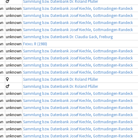
Sammlung bzw. Datenbank Dr. Roland Pfüller
wn
unknown
Sammlung bzw. Datenbank Josef Kiechle, Gottmadingen-Randeck
wn
unknown
Sammlung bzw. Datenbank Josef Kiechle, Gottmadingen-Randeck
wn
unknown
Sammlung bzw. Datenbank Josef Kiechle, Gottmadingen-Randeck
wn
unknown
Sammlung bzw. Datenbank Josef Kiechle, Gottmadingen-Randeck
wn
unknown
Sammlung bzw. Datenbank Dr. Claudia Gack, Freiburg
wn
unknown
Frömel R
(1980)
wn
unknown
Sammlung bzw. Datenbank Josef Kiechle, Gottmadingen-Randeck
wn
unknown
Sammlung bzw. Datenbank Josef Kiechle, Gottmadingen-Randeck
wn
unknown
Sammlung bzw. Datenbank Josef Kiechle, Gottmadingen-Randeck
wn
unknown
Sammlung bzw. Datenbank Josef Kiechle, Gottmadingen-Randeck
Sammlung bzw. Datenbank Dr. Roland Pfüller
Sammlung bzw. Datenbank Dr. Roland Pfüller
wn
unknown
Sammlung bzw. Datenbank Josef Kiechle, Gottmadingen-Randeck
wn
unknown
Sammlung bzw. Datenbank Josef Kiechle, Gottmadingen-Randeck
wn
unknown
Sammlung bzw. Datenbank Josef Kiechle, Gottmadingen-Randeck
wn
unknown
Sammlung bzw. Datenbank Josef Kiechle, Gottmadingen-Randeck
wn
unknown
Sammlung bzw. Datenbank Josef Kiechle, Gottmadingen-Randeck
wn
unknown
Sammlung bzw. Datenbank Josef Kiechle, Gottmadingen-Randeck
wn
unknown
Sammlung bzw. Datenbank Josef Kiechle, Gottmadingen-Randeck