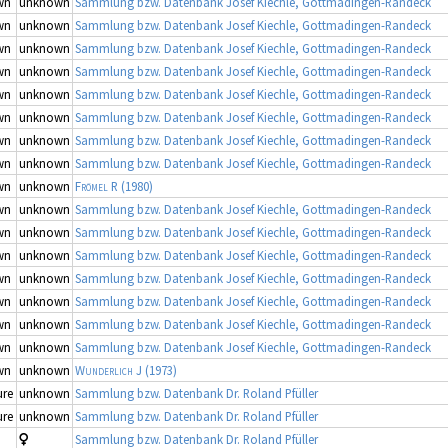
wn
unknown
Sammlung bzw. Datenbank Josef Kiechle, Gottmadingen-Randeck
wn
unknown
Sammlung bzw. Datenbank Josef Kiechle, Gottmadingen-Randeck
wn
unknown
Sammlung bzw. Datenbank Josef Kiechle, Gottmadingen-Randeck
wn
unknown
Sammlung bzw. Datenbank Josef Kiechle, Gottmadingen-Randeck
wn
unknown
Sammlung bzw. Datenbank Josef Kiechle, Gottmadingen-Randeck
wn
unknown
Sammlung bzw. Datenbank Josef Kiechle, Gottmadingen-Randeck
wn
unknown
Sammlung bzw. Datenbank Josef Kiechle, Gottmadingen-Randeck
wn
unknown
Sammlung bzw. Datenbank Josef Kiechle, Gottmadingen-Randeck
wn
unknown
Frömel R
(1980)
wn
unknown
Sammlung bzw. Datenbank Josef Kiechle, Gottmadingen-Randeck
wn
unknown
Sammlung bzw. Datenbank Josef Kiechle, Gottmadingen-Randeck
wn
unknown
Sammlung bzw. Datenbank Josef Kiechle, Gottmadingen-Randeck
wn
unknown
Sammlung bzw. Datenbank Josef Kiechle, Gottmadingen-Randeck
wn
unknown
Sammlung bzw. Datenbank Josef Kiechle, Gottmadingen-Randeck
wn
unknown
Sammlung bzw. Datenbank Josef Kiechle, Gottmadingen-Randeck
wn
unknown
Sammlung bzw. Datenbank Josef Kiechle, Gottmadingen-Randeck
wn
unknown
Wunderlich J
(1973)
re
unknown
Sammlung bzw. Datenbank Dr. Roland Pfüller
re
unknown
Sammlung bzw. Datenbank Dr. Roland Pfüller
Sammlung bzw. Datenbank Dr. Roland Pfüller