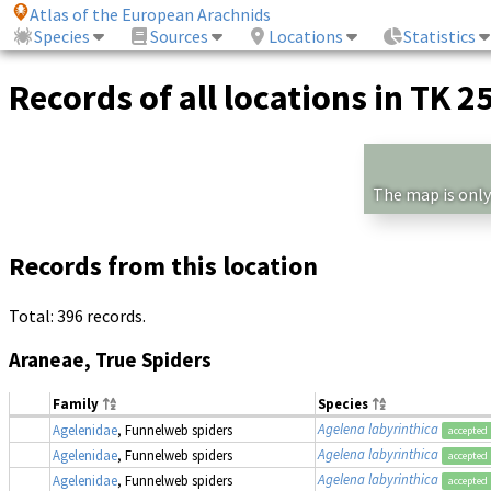
Atlas of the European Arachnids
Species
Sources
Locations
Statistics
Records of all locations in TK 2
The map is only
Records from this location
Total: 396 records.
Araneae, True Spiders
Family
Species
Agelena labyrinthica
Agelenidae
, Funnelweb spiders
accepted
Agelena labyrinthica
Agelenidae
, Funnelweb spiders
accepted
Agelena labyrinthica
Agelenidae
, Funnelweb spiders
accepted