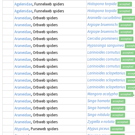
Histopona torpida
Agelenidae
, Funnelweb spiders
accepted
Histopona torpida
Agelenidae
, Funnelweb spiders
accepted
Araniella cucurbitina
Araneidae
, Orbweb spiders
accepted
Argiope bruennichi
Araneidae
, Orbweb spiders
accepted
Argiope bruennichi
Araneidae
, Orbweb spiders
accepted
Cercidia prominens
Araneidae
, Orbweb spiders
accepted
Hypsosinga sanguinea
Araneidae
, Orbweb spiders
accept
Larinioides cornutus
Araneidae
, Orbweb spiders
accepted
Larinioides cornutus
Araneidae
, Orbweb spiders
accepted
Larinioides cornutus
Araneidae
, Orbweb spiders
accepted
Larinioides sclopetarius
Araneidae
, Orbweb spiders
accep
Larinioides sclopetarius
Araneidae
, Orbweb spiders
accep
Larinioides sclopetarius
Araneidae
, Orbweb spiders
accep
Mangora acalypha
,
Araneidae
, Orbweb spiders
accepted
Singa hamata
Araneidae
, Orbweb spiders
accepted
Singa hamata
Araneidae
, Orbweb spiders
accepted
Singa nitidula
Araneidae
, Orbweb spiders
accepted
Zygiella x-notata
Araneidae
, Orbweb spiders
accepted
Atypus piceus
Atypidae
, Purseweb spiders
accepted