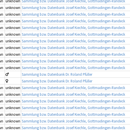
wn
unknown
Sammlung bzw. Datenbank Josef Kiechle, Gottmadingen-Randeck
wn
unknown
Sammlung bzw. Datenbank Josef Kiechle, Gottmadingen-Randeck
wn
unknown
Sammlung bzw. Datenbank Josef Kiechle, Gottmadingen-Randeck
wn
unknown
Sammlung bzw. Datenbank Josef Kiechle, Gottmadingen-Randeck
wn
unknown
Sammlung bzw. Datenbank Josef Kiechle, Gottmadingen-Randeck
wn
unknown
Sammlung bzw. Datenbank Josef Kiechle, Gottmadingen-Randeck
wn
unknown
Sammlung bzw. Datenbank Josef Kiechle, Gottmadingen-Randeck
wn
unknown
Sammlung bzw. Datenbank Josef Kiechle, Gottmadingen-Randeck
wn
unknown
Sammlung bzw. Datenbank Josef Kiechle, Gottmadingen-Randeck
wn
unknown
Sammlung bzw. Datenbank Josef Kiechle, Gottmadingen-Randeck
wn
unknown
Sammlung bzw. Datenbank Josef Kiechle, Gottmadingen-Randeck
Sammlung bzw. Datenbank Dr. Roland Pfüller
Sammlung bzw. Datenbank Dr. Roland Pfüller
wn
unknown
Sammlung bzw. Datenbank Josef Kiechle, Gottmadingen-Randeck
wn
unknown
Sammlung bzw. Datenbank Josef Kiechle, Gottmadingen-Randeck
wn
unknown
Sammlung bzw. Datenbank Josef Kiechle, Gottmadingen-Randeck
wn
unknown
Sammlung bzw. Datenbank Josef Kiechle, Gottmadingen-Randeck
wn
unknown
Sammlung bzw. Datenbank Josef Kiechle, Gottmadingen-Randeck
wn
unknown
Sammlung bzw. Datenbank Josef Kiechle, Gottmadingen-Randeck
wn
unknown
Sammlung bzw. Datenbank Josef Kiechle, Gottmadingen-Randeck