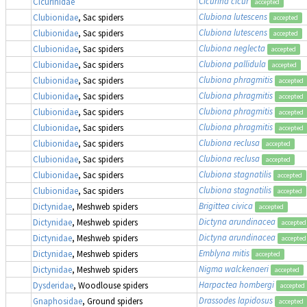
Cicurina cicur
Cicurinidae
accepted
Clubiona lutescens
Clubionidae
, Sac spiders
accepted
Clubiona lutescens
Clubionidae
, Sac spiders
accepted
Clubiona neglecta
Clubionidae
, Sac spiders
accepted
Clubiona pallidula
Clubionidae
, Sac spiders
accepted
Clubiona phragmitis
Clubionidae
, Sac spiders
accepted
Clubiona phragmitis
Clubionidae
, Sac spiders
accepted
Clubiona phragmitis
Clubionidae
, Sac spiders
accepted
Clubiona phragmitis
Clubionidae
, Sac spiders
accepted
Clubiona reclusa
Clubionidae
, Sac spiders
accepted
Clubiona reclusa
Clubionidae
, Sac spiders
accepted
Clubiona stagnatilis
Clubionidae
, Sac spiders
accepted
Clubiona stagnatilis
Clubionidae
, Sac spiders
accepted
Brigittea civica
Dictynidae
, Meshweb spiders
accepted
Dictyna arundinacea
Dictynidae
, Meshweb spiders
accepted
Dictyna arundinacea
Dictynidae
, Meshweb spiders
accepted
Emblyna mitis
Dictynidae
, Meshweb spiders
accepted
Nigma walckenaeri
Dictynidae
, Meshweb spiders
accepted
Harpactea hombergi
Dysderidae
, Woodlouse spiders
accepted
Drassodes lapidosus
Gnaphosidae
, Ground spiders
accepted