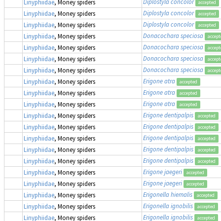
Diplostyla concolor
Linyphiidae
, Money spiders
accepted
Diplostyla concolor
Linyphiidae
, Money spiders
accepted
Diplostyla concolor
Linyphiidae
, Money spiders
accepted
Donacochara speciosa
Linyphiidae
, Money spiders
accept
Donacochara speciosa
Linyphiidae
, Money spiders
accept
Donacochara speciosa
Linyphiidae
, Money spiders
accept
Donacochara speciosa
Linyphiidae
, Money spiders
accept
Erigone atra
Linyphiidae
, Money spiders
accepted
Erigone atra
Linyphiidae
, Money spiders
accepted
Erigone atra
Linyphiidae
, Money spiders
accepted
Erigone dentipalpis
Linyphiidae
, Money spiders
accepted
Erigone dentipalpis
Linyphiidae
, Money spiders
accepted
Erigone dentipalpis
Linyphiidae
, Money spiders
accepted
Erigone dentipalpis
Linyphiidae
, Money spiders
accepted
Erigone dentipalpis
Linyphiidae
, Money spiders
accepted
Erigone jaegeri
Linyphiidae
, Money spiders
accepted
Erigone jaegeri
Linyphiidae
, Money spiders
accepted
Erigonella hiemalis
Linyphiidae
, Money spiders
accepted
Erigonella ignobilis
Linyphiidae
, Money spiders
accepted
Erigonella ignobilis
Linyphiidae
, Money spiders
accepted