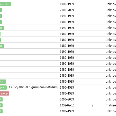
1980–1989
unkno
accepted
2000–2009
unkno
d
1990–1999
unkno
d
1980–1989
unkno
d
1990–1999
unkno
ted
1980–1989
unkno
1980–1989
unkno
1980–1989
unkno
ed
1990–1999
unkno
1980–1989
unkno
1990–1999
unkno
1980–1989
unkno
1980–1989
unkno
1980–1989
unkno
pted
(as
Dicymbium nigrum brevisetosum
)
1990–1999
unkno
epted
1980–1989
unkno
s group
2000–2009
unkno
d
1992-07-10
2
mature
d
1980–1989
unkno
d