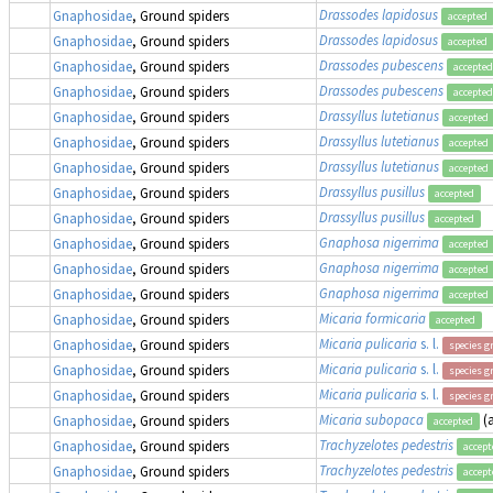
Drassodes lapidosus
Gnaphosidae
, Ground spiders
accepted
Drassodes lapidosus
Gnaphosidae
, Ground spiders
accepted
Drassodes pubescens
Gnaphosidae
, Ground spiders
accepted
Drassodes pubescens
Gnaphosidae
, Ground spiders
accepted
Drassyllus lutetianus
Gnaphosidae
, Ground spiders
accepted
Drassyllus lutetianus
Gnaphosidae
, Ground spiders
accepted
Drassyllus lutetianus
Gnaphosidae
, Ground spiders
accepted
Drassyllus pusillus
Gnaphosidae
, Ground spiders
accepted
Drassyllus pusillus
Gnaphosidae
, Ground spiders
accepted
Gnaphosa nigerrima
Gnaphosidae
, Ground spiders
accepted
Gnaphosa nigerrima
Gnaphosidae
, Ground spiders
accepted
Gnaphosa nigerrima
Gnaphosidae
, Ground spiders
accepted
Micaria formicaria
Gnaphosidae
, Ground spiders
accepted
Micaria pulicaria
s. l.
Gnaphosidae
, Ground spiders
species g
Micaria pulicaria
s. l.
Gnaphosidae
, Ground spiders
species g
Micaria pulicaria
s. l.
Gnaphosidae
, Ground spiders
species g
Micaria subopaca
(
Gnaphosidae
, Ground spiders
accepted
Trachyzelotes pedestris
Gnaphosidae
, Ground spiders
accept
Trachyzelotes pedestris
Gnaphosidae
, Ground spiders
accept