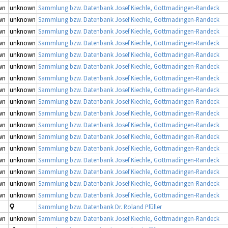
wn
unknown
Sammlung bzw. Datenbank Josef Kiechle, Gottmadingen-Randeck
wn
unknown
Sammlung bzw. Datenbank Josef Kiechle, Gottmadingen-Randeck
wn
unknown
Sammlung bzw. Datenbank Josef Kiechle, Gottmadingen-Randeck
wn
unknown
Sammlung bzw. Datenbank Josef Kiechle, Gottmadingen-Randeck
wn
unknown
Sammlung bzw. Datenbank Josef Kiechle, Gottmadingen-Randeck
wn
unknown
Sammlung bzw. Datenbank Josef Kiechle, Gottmadingen-Randeck
wn
unknown
Sammlung bzw. Datenbank Josef Kiechle, Gottmadingen-Randeck
wn
unknown
Sammlung bzw. Datenbank Josef Kiechle, Gottmadingen-Randeck
wn
unknown
Sammlung bzw. Datenbank Josef Kiechle, Gottmadingen-Randeck
wn
unknown
Sammlung bzw. Datenbank Josef Kiechle, Gottmadingen-Randeck
wn
unknown
Sammlung bzw. Datenbank Josef Kiechle, Gottmadingen-Randeck
wn
unknown
Sammlung bzw. Datenbank Josef Kiechle, Gottmadingen-Randeck
wn
unknown
Sammlung bzw. Datenbank Josef Kiechle, Gottmadingen-Randeck
wn
unknown
Sammlung bzw. Datenbank Josef Kiechle, Gottmadingen-Randeck
wn
unknown
Sammlung bzw. Datenbank Josef Kiechle, Gottmadingen-Randeck
wn
unknown
Sammlung bzw. Datenbank Josef Kiechle, Gottmadingen-Randeck
wn
unknown
Sammlung bzw. Datenbank Josef Kiechle, Gottmadingen-Randeck
Sammlung bzw. Datenbank Dr. Roland Pfüller
wn
unknown
Sammlung bzw. Datenbank Josef Kiechle, Gottmadingen-Randeck