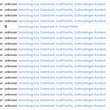
wn
unknown
Sammlung bzw. Datenbank Josef Kiechle, Gottmadingen-Randeck
wn
unknown
Sammlung bzw. Datenbank Josef Kiechle, Gottmadingen-Randeck
wn
unknown
Sammlung bzw. Datenbank Josef Kiechle, Gottmadingen-Randeck
wn
unknown
Sammlung bzw. Datenbank Josef Kiechle, Gottmadingen-Randeck
Sammlung bzw. Datenbank Dr. Roland Pfüller
wn
unknown
Sammlung bzw. Datenbank Josef Kiechle, Gottmadingen-Randeck
wn
unknown
Sammlung bzw. Datenbank Josef Kiechle, Gottmadingen-Randeck
wn
unknown
Sammlung bzw. Datenbank Josef Kiechle, Gottmadingen-Randeck
wn
unknown
Sammlung bzw. Datenbank Josef Kiechle, Gottmadingen-Randeck
wn
unknown
Sammlung bzw. Datenbank Josef Kiechle, Gottmadingen-Randeck
wn
unknown
Sammlung bzw. Datenbank Josef Kiechle, Gottmadingen-Randeck
wn
unknown
Sammlung bzw. Datenbank Josef Kiechle, Gottmadingen-Randeck
wn
unknown
Sammlung bzw. Datenbank Josef Kiechle, Gottmadingen-Randeck
wn
unknown
Sammlung bzw. Datenbank Josef Kiechle, Gottmadingen-Randeck
wn
unknown
Sammlung bzw. Datenbank Josef Kiechle, Gottmadingen-Randeck
wn
unknown
Sammlung bzw. Datenbank Josef Kiechle, Gottmadingen-Randeck
wn
unknown
Sammlung bzw. Datenbank Josef Kiechle, Gottmadingen-Randeck
wn
unknown
Sammlung bzw. Datenbank Josef Kiechle, Gottmadingen-Randeck
wn
unknown
Sammlung bzw. Datenbank Josef Kiechle, Gottmadingen-Randeck