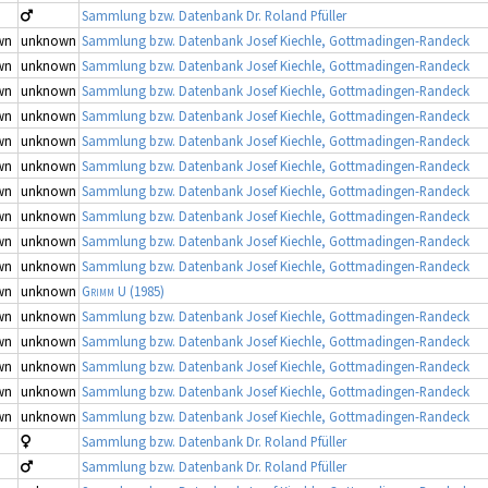
Sammlung bzw. Datenbank Dr. Roland Pfüller
wn
unknown
Sammlung bzw. Datenbank Josef Kiechle, Gottmadingen-Randeck
wn
unknown
Sammlung bzw. Datenbank Josef Kiechle, Gottmadingen-Randeck
wn
unknown
Sammlung bzw. Datenbank Josef Kiechle, Gottmadingen-Randeck
wn
unknown
Sammlung bzw. Datenbank Josef Kiechle, Gottmadingen-Randeck
wn
unknown
Sammlung bzw. Datenbank Josef Kiechle, Gottmadingen-Randeck
wn
unknown
Sammlung bzw. Datenbank Josef Kiechle, Gottmadingen-Randeck
wn
unknown
Sammlung bzw. Datenbank Josef Kiechle, Gottmadingen-Randeck
wn
unknown
Sammlung bzw. Datenbank Josef Kiechle, Gottmadingen-Randeck
wn
unknown
Sammlung bzw. Datenbank Josef Kiechle, Gottmadingen-Randeck
wn
unknown
Sammlung bzw. Datenbank Josef Kiechle, Gottmadingen-Randeck
wn
unknown
Grimm U
(1985)
wn
unknown
Sammlung bzw. Datenbank Josef Kiechle, Gottmadingen-Randeck
wn
unknown
Sammlung bzw. Datenbank Josef Kiechle, Gottmadingen-Randeck
wn
unknown
Sammlung bzw. Datenbank Josef Kiechle, Gottmadingen-Randeck
wn
unknown
Sammlung bzw. Datenbank Josef Kiechle, Gottmadingen-Randeck
wn
unknown
Sammlung bzw. Datenbank Josef Kiechle, Gottmadingen-Randeck
Sammlung bzw. Datenbank Dr. Roland Pfüller
Sammlung bzw. Datenbank Dr. Roland Pfüller