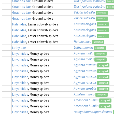
Trachyzelotes pedestris
Gnaphosidae
, Ground spiders
accept
Trachyzelotes pedestris
Gnaphosidae
, Ground spiders
accept
Zelotes latreillei
Gnaphosidae
, Ground spiders
accepted
Zelotes latreillei
Gnaphosidae
, Ground spiders
accepted
Antistea elegans
Hahniidae
, Lesser cobweb spiders
accepted
Antistea elegans
Hahniidae
, Lesser cobweb spiders
accepted
Antistea elegans
Hahniidae
, Lesser cobweb spiders
accepted
Hahnia nava
Hahniidae
, Lesser cobweb spiders
accepted
Lathys humilis
Lathyidae
accepted
Agyneta mollis
Linyphiidae
, Money spiders
accepted
Agyneta mollis
Linyphiidae
, Money spiders
accepted
Agyneta rurestris
Linyphiidae
, Money spiders
accepted
Agyneta rurestris
Linyphiidae
, Money spiders
accepted
Agyneta rurestris
Linyphiidae
, Money spiders
accepted
Agyneta rurestris
Linyphiidae
, Money spiders
accepted
Agyneta saxatilis
Linyphiidae
, Money spiders
accepted
Aphileta misera
Linyphiidae
, Money spiders
accepted
Araeoncus humilis
Linyphiidae
, Money spiders
accepted
Araeoncus humilis
Linyphiidae
, Money spiders
accepted
Bathyphantes approximatus
Linyphiidae
, Money spiders