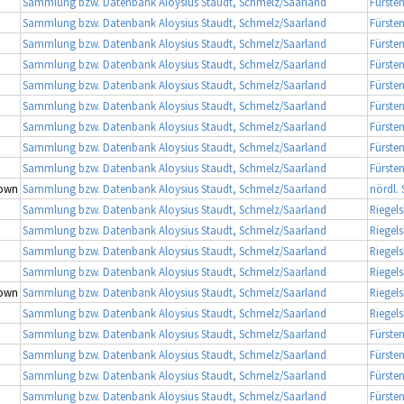
Sammlung bzw. Datenbank Aloysius Staudt, Schmelz/Saarland
Fürste
Sammlung bzw. Datenbank Aloysius Staudt, Schmelz/Saarland
Fürste
Sammlung bzw. Datenbank Aloysius Staudt, Schmelz/Saarland
Fürste
Sammlung bzw. Datenbank Aloysius Staudt, Schmelz/Saarland
Fürste
Sammlung bzw. Datenbank Aloysius Staudt, Schmelz/Saarland
Fürste
Sammlung bzw. Datenbank Aloysius Staudt, Schmelz/Saarland
Fürste
Sammlung bzw. Datenbank Aloysius Staudt, Schmelz/Saarland
Fürste
Sammlung bzw. Datenbank Aloysius Staudt, Schmelz/Saarland
Fürste
Sammlung bzw. Datenbank Aloysius Staudt, Schmelz/Saarland
Fürste
own
Sammlung bzw. Datenbank Aloysius Staudt, Schmelz/Saarland
nördl. 
Sammlung bzw. Datenbank Aloysius Staudt, Schmelz/Saarland
Riegel
Sammlung bzw. Datenbank Aloysius Staudt, Schmelz/Saarland
Riegel
Sammlung bzw. Datenbank Aloysius Staudt, Schmelz/Saarland
Riegel
Sammlung bzw. Datenbank Aloysius Staudt, Schmelz/Saarland
Riegel
own
Sammlung bzw. Datenbank Aloysius Staudt, Schmelz/Saarland
Riegel
Sammlung bzw. Datenbank Aloysius Staudt, Schmelz/Saarland
Riegel
Sammlung bzw. Datenbank Aloysius Staudt, Schmelz/Saarland
Fürste
Sammlung bzw. Datenbank Aloysius Staudt, Schmelz/Saarland
Fürste
Sammlung bzw. Datenbank Aloysius Staudt, Schmelz/Saarland
Fürste
Sammlung bzw. Datenbank Aloysius Staudt, Schmelz/Saarland
Fürste