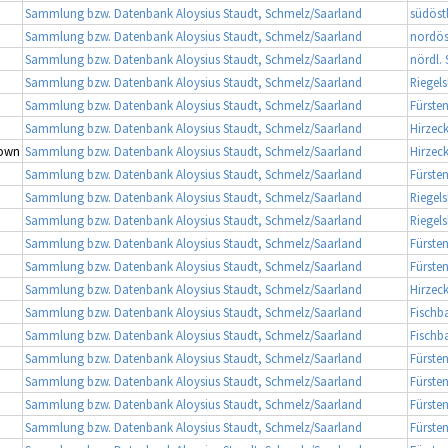
Sammlung bzw. Datenbank Aloysius Staudt, Schmelz/Saarland
südöst
Sammlung bzw. Datenbank Aloysius Staudt, Schmelz/Saarland
nordöst
Sammlung bzw. Datenbank Aloysius Staudt, Schmelz/Saarland
nördl. 
Sammlung bzw. Datenbank Aloysius Staudt, Schmelz/Saarland
Riegel
Sammlung bzw. Datenbank Aloysius Staudt, Schmelz/Saarland
Fürste
Sammlung bzw. Datenbank Aloysius Staudt, Schmelz/Saarland
Hirzeck
own
Sammlung bzw. Datenbank Aloysius Staudt, Schmelz/Saarland
Hirzeck
Sammlung bzw. Datenbank Aloysius Staudt, Schmelz/Saarland
Fürste
Sammlung bzw. Datenbank Aloysius Staudt, Schmelz/Saarland
Riegel
Sammlung bzw. Datenbank Aloysius Staudt, Schmelz/Saarland
Riegel
Sammlung bzw. Datenbank Aloysius Staudt, Schmelz/Saarland
Fürste
Sammlung bzw. Datenbank Aloysius Staudt, Schmelz/Saarland
Fürste
Sammlung bzw. Datenbank Aloysius Staudt, Schmelz/Saarland
Hirzeck
Sammlung bzw. Datenbank Aloysius Staudt, Schmelz/Saarland
Fischb
Sammlung bzw. Datenbank Aloysius Staudt, Schmelz/Saarland
Fischb
Sammlung bzw. Datenbank Aloysius Staudt, Schmelz/Saarland
Fürste
Sammlung bzw. Datenbank Aloysius Staudt, Schmelz/Saarland
Fürste
Sammlung bzw. Datenbank Aloysius Staudt, Schmelz/Saarland
Fürste
Sammlung bzw. Datenbank Aloysius Staudt, Schmelz/Saarland
Fürste