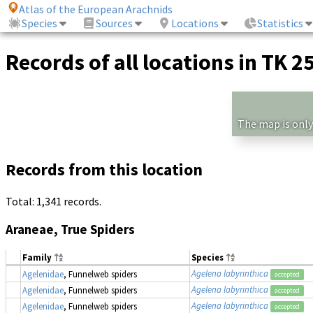
Atlas of the European Arachnids
Species
Sources
Locations
Statistics
Records of all locations in TK 2
The map is only
Records from this location
Total: 1,341 records.
Araneae, True Spiders
Family
Species
Agelena labyrinthica
Agelenidae
, Funnelweb spiders
accepted
Agelena labyrinthica
Agelenidae
, Funnelweb spiders
accepted
Agelena labyrinthica
Agelenidae
, Funnelweb spiders
accepted