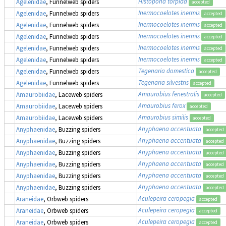
Histopona torpida
Agelenidae
, Funnelweb spiders
accepted
Inermocoelotes inermis
Agelenidae
, Funnelweb spiders
accepted
Inermocoelotes inermis
Agelenidae
, Funnelweb spiders
accepted
Inermocoelotes inermis
Agelenidae
, Funnelweb spiders
accepted
Inermocoelotes inermis
Agelenidae
, Funnelweb spiders
accepted
Inermocoelotes inermis
Agelenidae
, Funnelweb spiders
accepted
Tegenaria domestica
Agelenidae
, Funnelweb spiders
accepted
Tegenaria silvestris
Agelenidae
, Funnelweb spiders
accepted
Amaurobius fenestralis
Amaurobiidae
, Laceweb spiders
accepted
Amaurobius ferox
Amaurobiidae
, Laceweb spiders
accepted
Amaurobius similis
Amaurobiidae
, Laceweb spiders
accepted
Anyphaena accentuata
Anyphaenidae
, Buzzing spiders
accepted
Anyphaena accentuata
Anyphaenidae
, Buzzing spiders
accepted
Anyphaena accentuata
Anyphaenidae
, Buzzing spiders
accepted
Anyphaena accentuata
Anyphaenidae
, Buzzing spiders
accepted
Anyphaena accentuata
Anyphaenidae
, Buzzing spiders
accepted
Anyphaena accentuata
Anyphaenidae
, Buzzing spiders
accepted
Aculepeira ceropegia
Araneidae
, Orbweb spiders
accepted
Aculepeira ceropegia
Araneidae
, Orbweb spiders
accepted
Aculepeira ceropegia
Araneidae
, Orbweb spiders
accepted