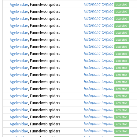
Histopona torpida
Agelenidae
, Funnelweb spiders
accepted
Histopona torpida
Agelenidae
, Funnelweb spiders
accepted
Histopona torpida
Agelenidae
, Funnelweb spiders
accepted
Histopona torpida
Agelenidae
, Funnelweb spiders
accepted
Histopona torpida
Agelenidae
, Funnelweb spiders
accepted
Histopona torpida
Agelenidae
, Funnelweb spiders
accepted
Histopona torpida
Agelenidae
, Funnelweb spiders
accepted
Histopona torpida
Agelenidae
, Funnelweb spiders
accepted
Histopona torpida
Agelenidae
, Funnelweb spiders
accepted
Histopona torpida
Agelenidae
, Funnelweb spiders
accepted
Histopona torpida
Agelenidae
, Funnelweb spiders
accepted
Histopona torpida
Agelenidae
, Funnelweb spiders
accepted
Histopona torpida
Agelenidae
, Funnelweb spiders
accepted
Histopona torpida
Agelenidae
, Funnelweb spiders
accepted
Histopona torpida
Agelenidae
, Funnelweb spiders
accepted
Histopona torpida
Agelenidae
, Funnelweb spiders
accepted
Histopona torpida
Agelenidae
, Funnelweb spiders
accepted
Histopona torpida
Agelenidae
, Funnelweb spiders
accepted
Histopona torpida
Agelenidae
, Funnelweb spiders
accepted