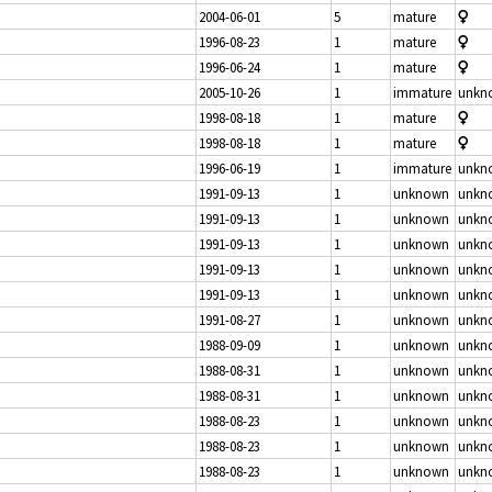
2004-06-01
5
mature
1996-08-23
1
mature
1996-06-24
1
mature
2005-10-26
1
immature
unkn
1998-08-18
1
mature
1998-08-18
1
mature
1996-06-19
1
immature
unkn
1991-09-13
1
unknown
unkn
1991-09-13
1
unknown
unkn
1991-09-13
1
unknown
unkn
1991-09-13
1
unknown
unkn
1991-09-13
1
unknown
unkn
1991-08-27
1
unknown
unkn
1988-09-09
1
unknown
unkn
1988-08-31
1
unknown
unkn
1988-08-31
1
unknown
unkn
1988-08-23
1
unknown
unkn
1988-08-23
1
unknown
unkn
1988-08-23
1
unknown
unkn