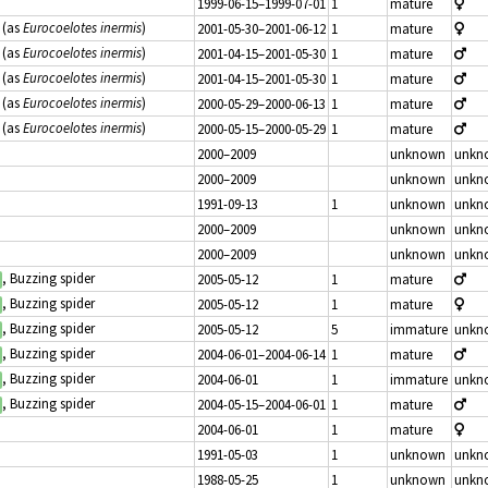
1999-06-15–1999-07-01
1
mature
(as
Eurocoelotes inermis
)
2001-05-30–2001-06-12
1
mature
(as
Eurocoelotes inermis
)
2001-04-15–2001-05-30
1
mature
(as
Eurocoelotes inermis
)
2001-04-15–2001-05-30
1
mature
(as
Eurocoelotes inermis
)
2000-05-29–2000-06-13
1
mature
(as
Eurocoelotes inermis
)
2000-05-15–2000-05-29
1
mature
2000–2009
unknown
unkn
2000–2009
unknown
unkn
1991-09-13
1
unknown
unkn
2000–2009
unknown
unkn
2000–2009
unknown
unkn
, Buzzing spider
2005-05-12
1
mature
, Buzzing spider
2005-05-12
1
mature
, Buzzing spider
2005-05-12
5
immature
unkn
, Buzzing spider
2004-06-01–2004-06-14
1
mature
, Buzzing spider
2004-06-01
1
immature
unkn
, Buzzing spider
2004-05-15–2004-06-01
1
mature
2004-06-01
1
mature
1991-05-03
1
unknown
unkn
1988-05-25
1
unknown
unkn