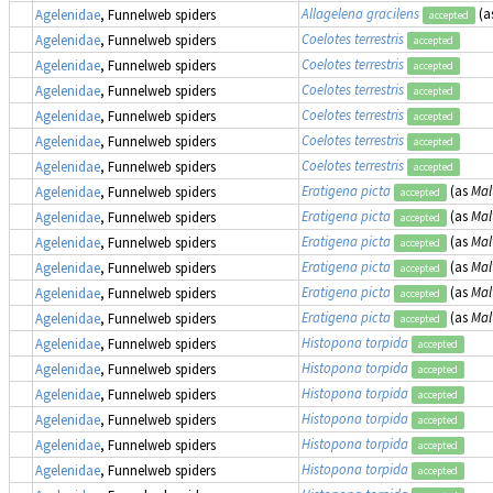
Allagelena gracilens
(a
Agelenidae
, Funnelweb spiders
accepted
Coelotes terrestris
Agelenidae
, Funnelweb spiders
accepted
Coelotes terrestris
Agelenidae
, Funnelweb spiders
accepted
Coelotes terrestris
Agelenidae
, Funnelweb spiders
accepted
Coelotes terrestris
Agelenidae
, Funnelweb spiders
accepted
Coelotes terrestris
Agelenidae
, Funnelweb spiders
accepted
Coelotes terrestris
Agelenidae
, Funnelweb spiders
accepted
Eratigena picta
(as
Mal
Agelenidae
, Funnelweb spiders
accepted
Eratigena picta
(as
Mal
Agelenidae
, Funnelweb spiders
accepted
Eratigena picta
(as
Mal
Agelenidae
, Funnelweb spiders
accepted
Eratigena picta
(as
Mal
Agelenidae
, Funnelweb spiders
accepted
Eratigena picta
(as
Mal
Agelenidae
, Funnelweb spiders
accepted
Eratigena picta
(as
Mal
Agelenidae
, Funnelweb spiders
accepted
Histopona torpida
Agelenidae
, Funnelweb spiders
accepted
Histopona torpida
Agelenidae
, Funnelweb spiders
accepted
Histopona torpida
Agelenidae
, Funnelweb spiders
accepted
Histopona torpida
Agelenidae
, Funnelweb spiders
accepted
Histopona torpida
Agelenidae
, Funnelweb spiders
accepted
Histopona torpida
Agelenidae
, Funnelweb spiders
accepted